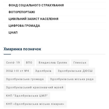
ФОНД СОЦІАЛЬНОГО СТРАХУВАННЯ
ФОТОРЕПОРТАЖІ
ЦИВІЛЬНИЙ ЗАХИСТ НАСЕЛЕННЯ
ЦИФРОВА ГРОМАДА
ЦНАП
Хмаринка позначок
Covid- 19
ВПО
Владислав Сухляк
Глинськ
ЗОШ І-ІІІ ст №4
Здолбунів
Здолбунівська ДЮСШ
Здолбунівська громада
Здолбунівська міська рада
Здолбунівський краєзнавчий музей
КНП "Здолбунівська ЦМЛ"
КНП «Здолбунівська міська лікарня»