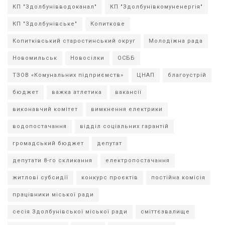
КП "Здолбунівводоканал"
КП "Здолбунівкомуненергія"
КП "Здолбунівське"
Копиткове
Копитківський старостинський округ
Молодіжна рада
Новомильськ
Новосілки
ОСББ
ТЗОВ «Комунальних підприємств»
ЦНАП
благоустрій
бюджет
важка атлетика
вакансії
виконавчий комітет
вимкнення електрики
водопостачання
відділ соціальних гарантій
громадський бюджет
депутат
депутати 8-го скликання
електропостачання
житлові субсидії
конкурс проєктів
постійна комісія
працівники міської ради
сесія Здолбунівської міської ради
сміттєзвалище