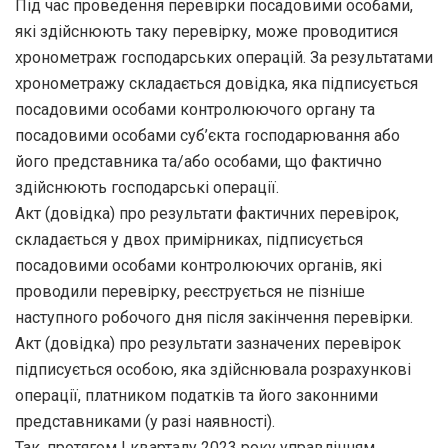
Під час проведення перевірки посадовими особами,
які здійснюють таку перевірку, може проводитися
хронометраж господарських операцій. За результатами
хронометражу складається довідка, яка підписується
посадовими особами контролюючого органу та
посадовими особами суб’єкта господарювання або
його представника та/або особами, що фактично
здійснюють господарські операції.
Акт (довідка) про результати фактичних перевірок,
складається у двох примірниках, підписується
посадовими особами контролюючих органів, які
проводили перевірку, реєструється не пізніше
наступного робочого дня після закінчення перевірки.
Акт (довідка) про результати зазначених перевірок
підписується особою, яка здійснювала розрахункові
операції, платником податків та його законними
представниками (у разі наявності).
Так, протягом І кварталу 2023 року управлінням