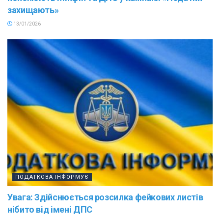
захищають»
13/01/2026
ПОДАТКОВА ІНФОРМУЄ
Увага: Здійснюється розсилка фейкових листів
нібито від імені ДПС