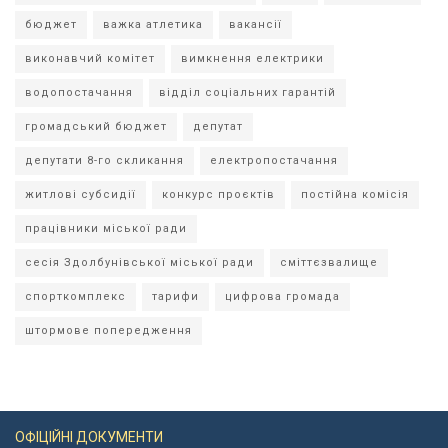
бюджет
важка атлетика
вакансії
виконавчий комітет
вимкнення електрики
водопостачання
відділ соціальних гарантій
громадський бюджет
депутат
депутати 8-го скликання
електропостачання
житлові субсидії
конкурс проєктів
постійна комісія
працівники міської ради
сесія Здолбунівської міської ради
сміттєзвалище
спорткомплекс
тарифи
цифрова громада
штормове попередження
ОФІЦІЙНІ ДОКУМЕНТИ