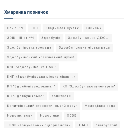
Хмаринка позначок
Covid- 19
ВПО
Владислав Сухляк
Глинськ
ЗОШ І-ІІІ ст №4
Здолбунів
Здолбунівська ДЮСШ
Здолбунівська громада
Здолбунівська міська рада
Здолбунівський краєзнавчий музей
КНП "Здолбунівська ЦМЛ"
КНП «Здолбунівська міська лікарня»
КП "Здолбунівводоканал"
КП "Здолбунівкомуненергія"
КП "Здолбунівське"
Копиткове
Копитківський старостинський округ
Молодіжна рада
Новомильськ
Новосілки
ОСББ
ТЗОВ «Комунальних підприємств»
ЦНАП
благоустрій