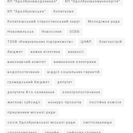
КП "Здолбунівводоканал"
КП "Здолбунівкомуненергія"
КП "Здолбунівське"
Копиткове
Копитківський старостинський округ
Молодіжна рада
Новомильськ
Новосілки
ОСББ
ТЗОВ «Комунальних підприємств»
ЦНАП
благоустрій
бюджет
важка атлетика
вакансії
виконавчий комітет
вимкнення електрики
водопостачання
відділ соціальних гарантій
громадський бюджет
депутат
депутати 8-го скликання
електропостачання
житлові субсидії
конкурс проєктів
постійна комісія
працівники міської ради
сесія Здолбунівської міської ради
сміттєзвалище
спорткомплекс
тарифи
цифрова громада