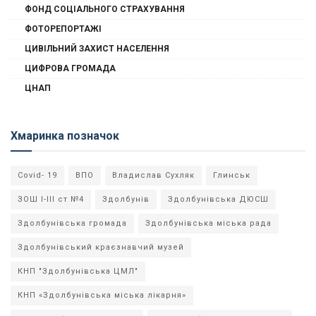
ФОНД СОЦІАЛЬНОГО СТРАХУВАННЯ
ФОТОРЕПОРТАЖІ
ЦИВІЛЬНИЙ ЗАХИСТ НАСЕЛЕННЯ
ЦИФРОВА ГРОМАДА
ЦНАП
Хмаринка позначок
Covid- 19
ВПО
Владислав Сухляк
Глинськ
ЗОШ І-ІІІ ст №4
Здолбунів
Здолбунівська ДЮСШ
Здолбунівська громада
Здолбунівська міська рада
Здолбунівський краєзнавчий музей
КНП "Здолбунівська ЦМЛ"
КНП «Здолбунівська міська лікарня»