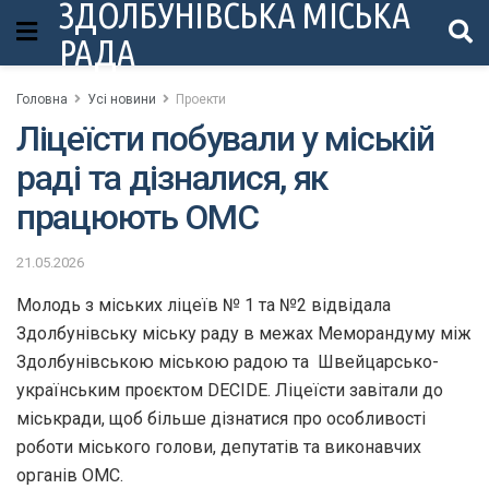
ЗДОЛБУНІВСЬКА МІСЬКА
РАДА
Головна
Усі новини
Проекти
Ліцеїсти побували у міській
раді та дізналися, як
працюють ОМС
21.05.2026
Молодь з міських ліцеїв № 1 та №2 відвідала
Здолбунівську міську раду в межах Меморандуму між
Здолбунівською міською радою та Швейцарсько-
українським проєктом DECIDE. Ліцеїсти завітали до
міськради, щоб більше дізнатися про особливості
роботи міського голови, депутатів та виконавчих
органів ОМС.