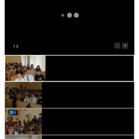
-
+
1
5