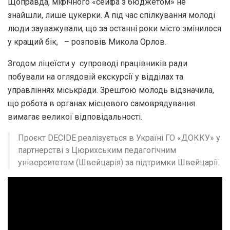
Щоправда, міфічного «сейфа з бюджетом» не
знайшли, лише цукерки. А під час спілкування молоді
люди зауважували, що за останні роки місто змінилося
у кращий бік, – розповів Микола Орлов.
Згодом ліцеїсти у супроводі працівників ради
побували на оглядовій екскурсії у відділах та
управліннях міськради. Зрештою молодь відзначила,
що робота в органах місцевого самоврядування
вимагає великої відповідальності.
Проєкт DECIDE реалізується в Україні ГО «ДОККУ» у
партнерстві з Цюрихським педагогічним
університетом (Швейцарія) за підтримки Швейцарії.