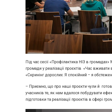
Під час сесії «Профілактика НІЗ в громадах»
громади у реалізації проєктів «Час вживати в
«Скринінг дорослих: Я спокійний – я обстежен
– Приємно, що про наші проєкти чули й готов
учасників те, як нам вдалося побудувати еф
підготовки та реалізації проєктів в сфері гр