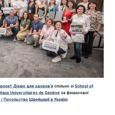
роєкт Діємо для здоров‘я
спільно зі
School of
itaux Universitaires de Genève
за фінансової
e / Посольство Швейцарії в Україні
.