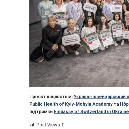
Проєкт ініціюється
Україно-швейцарський п
Public Health of Kyiv-Mohyla Academy
та
Hôp
підтримки
Embassy of Switzerland in Ukrain
Post Views:
0