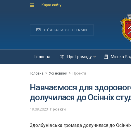
Карта сайту
ЗВ'ЯЗАТИСЯ З НАМИ
Головна
Про Громаду
Міська Ра
Головна
Усі новини
Проекти
Навчаємося для здоровог
долучилася до Осінніх сту
19.09.2023
Проекти
Здолбунівська громада долучилася до Осінніх