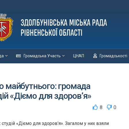
да
Громадська Участь
ЦНАП
Громадськості
о майбутнього: громада
дій «Діємо для здоров’я»
8
0
 студій «Діємо для здоров’я». Загалом у них взяли