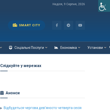
Неділя, 9 Серпня, 2026
SMART CITY
Соціальні Послуги
Економіка
Установи
Слідкуйте у мережах
Анонси
Відбудеться чергова дев’яносто четверта сесія