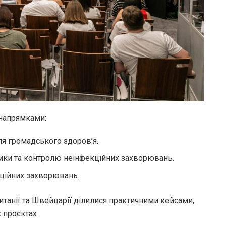
 напрямками:
я громадського здоров’я.
ктики та контролю неінфекційних захворювань.
кційних захворювань.
ританії та Швейцарії ділилися практичними кейсами,
 проєктах.