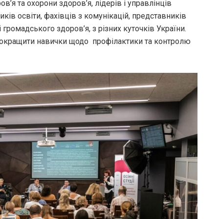
в’я та охорони здоров’я, лідерів і управлінців
ків освіти, фахівців з комунікацій, представників
 громадського здоров’я, з різних куточків України.
а покращити навички щодо профілактики та контролю