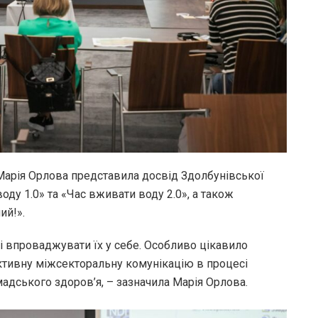
 Марія Орлова представила досвід Здолбунівської
оду 1.0» та «Час вживати воду 2.0», а також
ий!».
і впроваджувати їх у себе. Особливо цікавило
ективну міжсекторальну комунікацію в процесі
омадського здоров’я, – зазначила Марія Орлова.