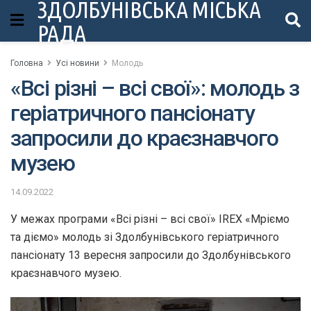
ЗДОЛБУНІВСЬКА МІСЬКА
РАДА
Головна
Усі новини
Молодь
«Всі різні – всі свої»: молодь з
геріатричного пансіонату
запросили до краєзнавчого
музею
14.09.2022
У межах програми «Всі різні – всі свої» IREX «Мріємо
та діємо» молодь зі Здолбунівського геріатричного
пансіонату 13 вересня запросили до Здолбунівського
краєзнавчого музею.