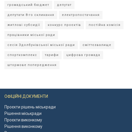
громадський бюджет
депутат
депутати 8-го скликання
електропостачання
житлові субсидії
конкурс проєктів
постійна комісія
працівники міської ради
сесія Здолбунівської міської ради
сміттєзвалище
спорткомплекс
тарифи
цифрова громада
штормове попередження
ОФІЦІЙНІ ДОКУМЕНТИ
Проєкти рішень міськради
Рішення міськради
Проєкти виконкому
Рішення виконкому