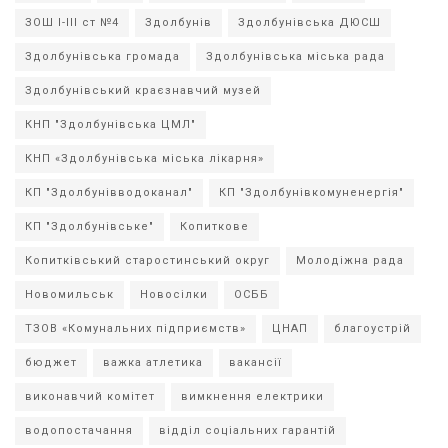
ЗОШ І-ІІІ ст №4
Здолбунів
Здолбунівська ДЮСШ
Здолбунівська громада
Здолбунівська міська рада
Здолбунівський краєзнавчий музей
КНП "Здолбунівська ЦМЛ"
КНП «Здолбунівська міська лікарня»
КП "Здолбунівводоканал"
КП "Здолбунівкомуненергія"
КП "Здолбунівське"
Копиткове
Копитківський старостинський округ
Молодіжна рада
Новомильськ
Новосілки
ОСББ
ТЗОВ «Комунальних підприємств»
ЦНАП
благоустрій
бюджет
важка атлетика
вакансії
виконавчий комітет
вимкнення електрики
водопостачання
відділ соціальних гарантій