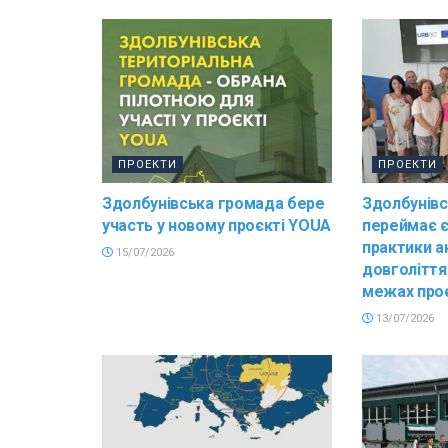
ПРОЕКТИ
ПРОЕКТИ
Здолбунівська громада бере
Здолбунів
участь у новому проєкті YOUA
переймає є
практики а
15/07/2026
довголіття 
межах про
13/07/2026