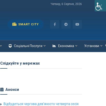
Четвер, 6 Серпня, 2026
SMART CITY
Соціальні Послуги
Економіка
Установи
Слідкуйте у мережах
Анонси
Відбудеться чергова дев’яносто четверта сесія