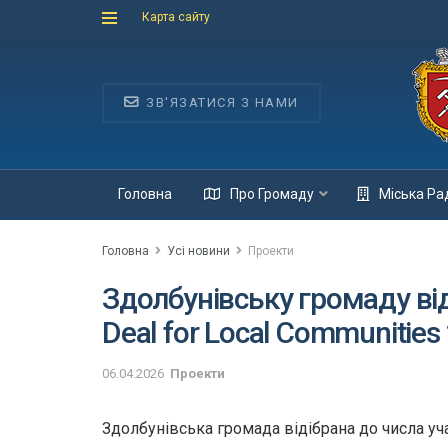
Карта сайту
ЗВ'ЯЗАТИСЯ З НАМИ
Головна
Про Громаду
Міська Ра
Головна
Усі новини
Проекти
Здолбунівську громаду від
Deal for Local Communities
06.04.2026
Проекти
Здолбунівська громада відібрана до числа уча