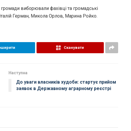
від громади виборювали фахівці та громадські
Віталій Герман, Микола Орлов, Марина Ройко.
оширити
Сканувати
Наступна
До уваги власників худоби: стартує прийом
заявок в Державному аграрному реєстрі