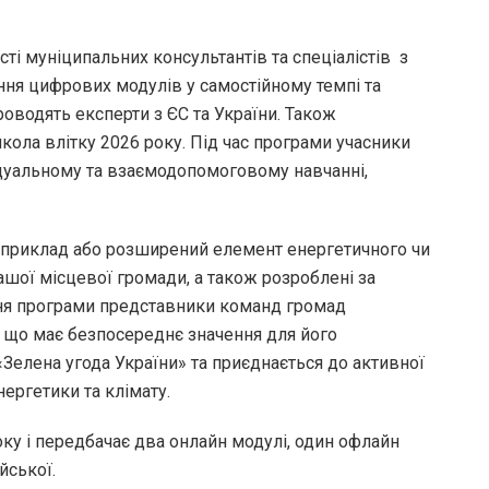
і муніципальних консультантів та спеціалістів з
ння цифрових модулів у самостійному темпі та
проводять експерти з ЄС та України. Також
кола влітку 2026 року. Під час програми учасники
дуальному та взаємодопомоговому навчанні,
 приклад або розширений елемент енергетичного чи
ашої місцевої громади, а також розроблені за
ня програми представники команд громад
 що має безпосереднє значення для його
«Зелена угода України» та приєднається до активної
ергетики та клімату.
ку і передбачає два онлайн модулі, один офлайн
йської.