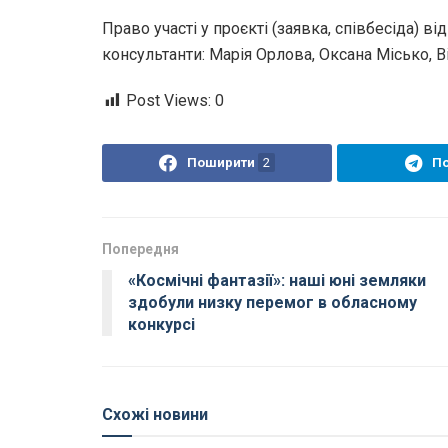
Право участі у проєкті (заявка, співбесіда) 
консультанти: Марія Орлова, Оксана Місько, 
Post Views:
0
Поширити
2
П
Попередня
«Космічні фантазії»: наші юні земляки
здобули низку перемог в обласному
конкурсі
Схожі новини