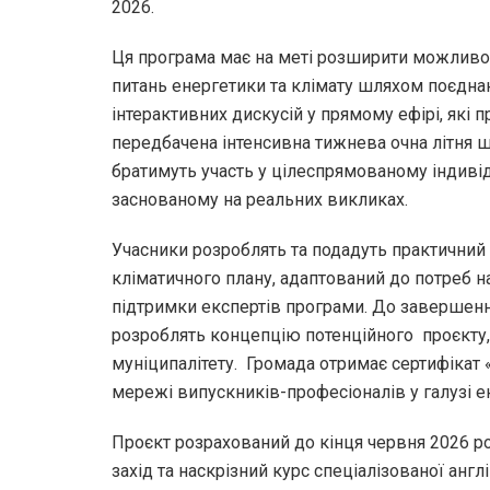
2026.
Ця програма має на меті розширити можливост
питань енергетики та клімату шляхом поєдна
інтерактивних дискусій у прямому ефірі, які 
передбачена інтенсивна тижнева очна літня ш
братимуть участь у цілеспрямованому індиві
заснованому на реальних викликах.
Учасники розроблять та подадуть практичний
кліматичного плану, адаптований до потреб н
підтримки експертів програми. До завершен
розроблять концепцію потенційного проєкту,
муніципалітету. Громада отримає сертифікат 
мережі випускників-професіоналів у галузі ен
Проєкт розрахований до кінця червня 2026 ро
захід та наскрізний курс спеціалізованої англі