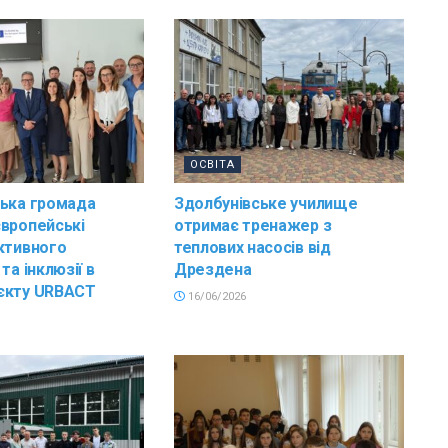
ОСВІТА
ська громада
Здолбунівське училище
вропейські
отримає тренажер з
ктивного
теплових насосів від
та інклюзії в
Дрездена
єкту URBACT
16/06/2026