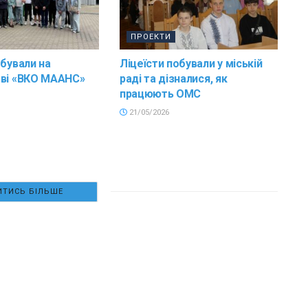
ПРОЕКТИ
обували на
Ліцеїсти побували у міській
тві «ВКО МААНС»
раді та дізналися, як
працюють ОМС
21/05/2026
ТИСЬ БІЛЬШЕ