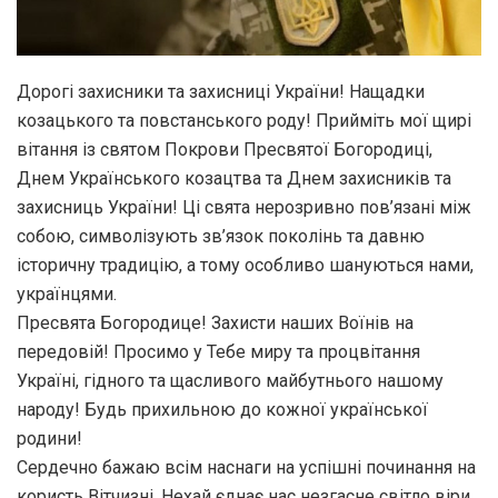
Дорогі захисники та захисниці України! Нащадки
козацького та повстанського роду! Прийміть мої щирі
вітання із святом Покрови Пресвятої Богородиці,
Днем Українського козацтва та Днем захисників та
захисниць України! Ці свята нерозривно пов’язані між
собою, символізують зв’язок поколінь та давню
історичну традицію, а тому особливо шануються нами,
українцями.
Пресвята Богородице! Захисти наших Воїнів на
передовій! Просимо у Тебе миру та процвітання
Україні, гідного та щасливого майбутнього нашому
народу! Будь прихильною до кожної української
родини!
Сердечно бажаю всім наснаги на успішні починання на
користь Вітчизні. Нехай єднає нас незгасне світло віри