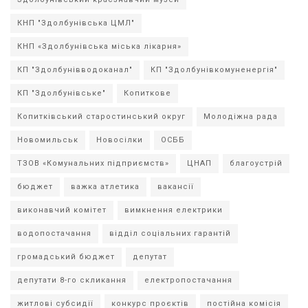
КНП "Здолбунівська ЦМЛ"
КНП «Здолбунівська міська лікарня»
КП "Здолбунівводоканал"
КП "Здолбунівкомуненергія"
КП "Здолбунівське"
Копиткове
Копитківський старостинський округ
Молодіжна рада
Новомильськ
Новосілки
ОСББ
ТЗОВ «Комунальних підприємств»
ЦНАП
благоустрій
бюджет
важка атлетика
вакансії
виконавчий комітет
вимкнення електрики
водопостачання
відділ соціальних гарантій
громадський бюджет
депутат
депутати 8-го скликання
електропостачання
житлові субсидії
конкурс проєктів
постійна комісія