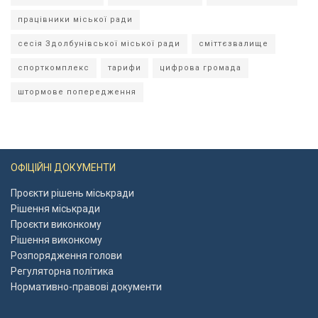
працівники міської ради
сесія Здолбунівської міської ради
сміттєзвалище
спорткомплекс
тарифи
цифрова громада
штормове попередження
ОФІЦІЙНІ ДОКУМЕНТИ
Проєкти рішень міськради
Рішення міськради
Проєкти виконкому
Рішення виконкому
Розпорядження голови
Регуляторна політика
Нормативно-правові документи