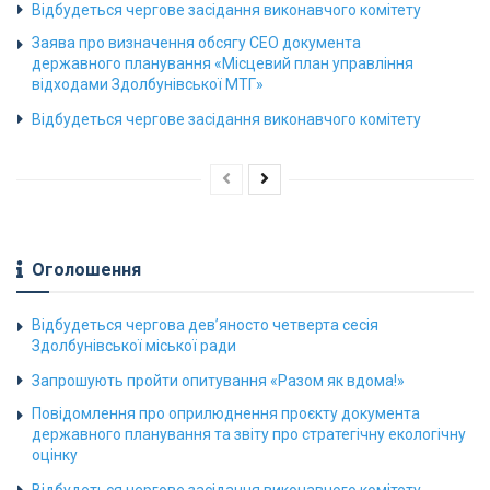
Відбудеться чергове засідання виконавчого комітету
Заява про визначення обсягу СЕО документа
державного планування «Місцевий план управління
відходами Здолбунівської МТГ»
Відбудеться чергове засідання виконавчого комітету
Оголошення
Відбудеться чергова дев’яносто четверта сесія
Здолбунівської міської ради
Запрошують пройти опитування «Разом як вдома!»
Повідомлення про оприлюднення проєкту документа
державного планування та звіту про стратегічну екологічну
оцінку
Відбудеться чергове засідання виконавчого комітету