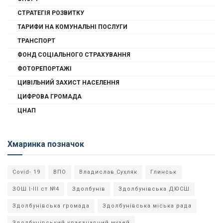
СТРАТЕГІЯ РОЗВИТКУ
ТАРИФИ НА КОМУНАЛЬНІ ПОСЛУГИ
ТРАНСПОРТ
ФОНД СОЦІАЛЬНОГО СТРАХУВАННЯ
ФОТОРЕПОРТАЖІ
ЦИВІЛЬНИЙ ЗАХИСТ НАСЕЛЕННЯ
ЦИФРОВА ГРОМАДА
ЦНАП
Хмаринка позначок
Covid- 19
ВПО
Владислав Сухляк
Глинськ
ЗОШ І-ІІІ ст №4
Здолбунів
Здолбунівська ДЮСШ
Здолбунівська громада
Здолбунівська міська рада
Здолбунівський краєзнавчий музей