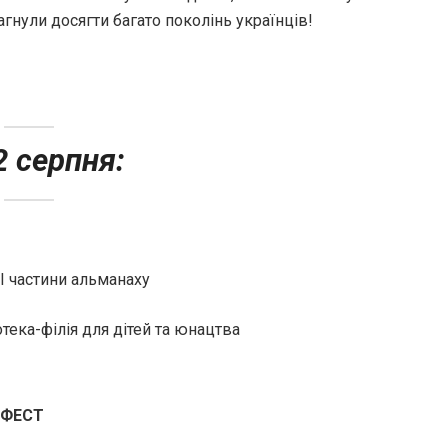
агнули досягти багато поколінь українців!
2 серпня:
ІІ частини альманаху
тека-філія для дітей та юнацтва
-ФЕСТ