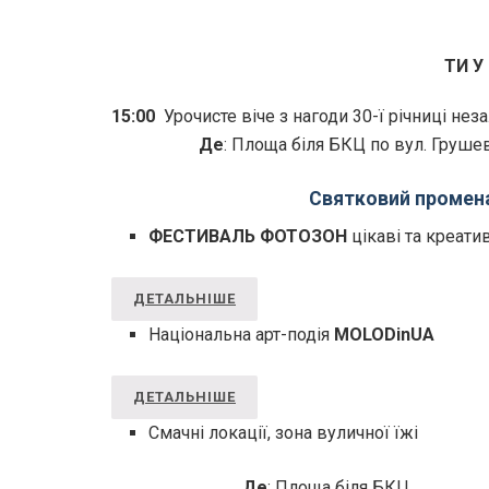
ТИ У
15:00
Урочисте віче з нагоди 30-ї річниці не
Де
:
Площа біля БКЦ по вул. Груше
Святковий промена
ФЕСТИВАЛЬ ФОТОЗОН
цікаві та креати
ДЕТАЛЬНІШЕ
Національна арт-подія
МОLODinUA
ДЕТАЛЬНІШЕ
Смачні локації, зона вуличної їжі
Де
:
Площа біля БКЦ