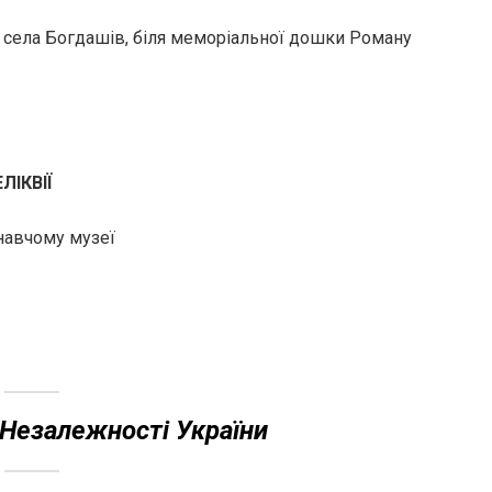
 до села Богдашів, біля меморіальної дошки Роману
ЛІКВІЇ
навчому музеї
 Незалежності України