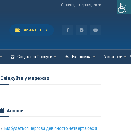
П’ятниця, 7 Серпня, 2026
SMART CITY
Соціальні Послуги
Економіка
Установи
Слідкуйте у мережах
Анонси
Відбудеться чергова дев’яносто четверта сесія