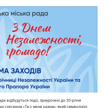
ади відбудуться події, приурочені до 30-річчя
ані слоганом «Ти у мене єдина», який символізує