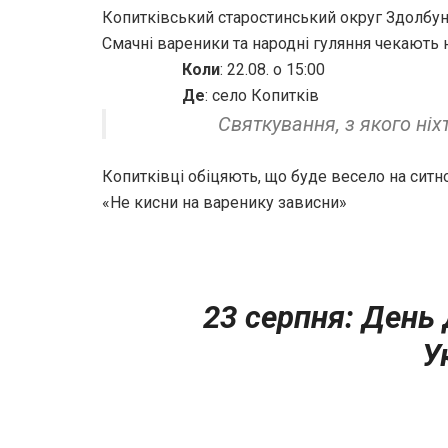
Копитківський старостинський округ Здолбуні
Смачні вареники та народні гуляння чекають 
Коли
: 22.08. о 15:00
Де
: село Копитків
Святкування, з якого ніхт
Копитківці обіцяють, що буде весело на ситн
«Не кисни на варенику зависни»
23 серпня: День
У