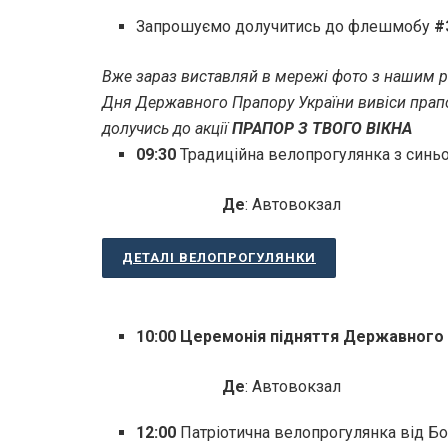
Запрошуємо долучитись до флешмобу
#
Вже зараз виставляй в мережі фото з нашим р
Дня Державного Прапору України вивіси прапор 
долучись до акції
ПРАПОР З ТВОГО ВІКНА
09:30
Традиційна велопрогулянка з синьо
Де
: Автовокзал
ДЕТАЛІ ВЕЛОПРОГУЛЯНКИ
10:00
Церемонія підняття Державного 
Де
: Автовокзал
12:00
Патріотична велопрогулянка від Б