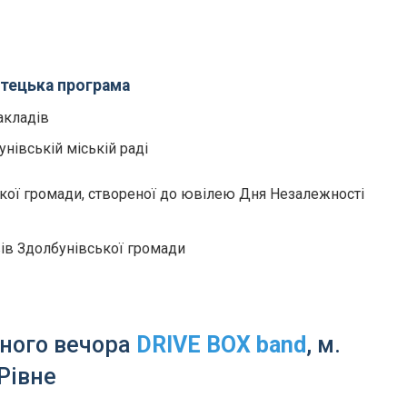
стецька програма
акладів
нівській міській раді
кої громади, створеної до ювілею Дня Незалежності
ів Здолбунівської громади
ного вечора
DRIVE BOX band
, м.
Рівне