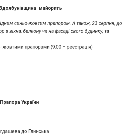
Здолбунівщина_майорить
ідним синьо-жовтим прапором. А також, 23 серпня, до
з вікна, балкону чи на фасаді свого будинку, та
-жовтими прапорами (9:00 – реєстрація)
Прапора України
огдашева до Глинська