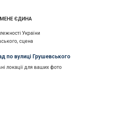
 МЕНЕ ЄДИНА
залежності України
вського, сцена
д по вулиці Грушевського
вні локації для ваших фото