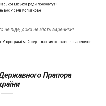
вської міської ради презентує!
на вас у селі Копиткове
о не піде, доки не з’їсть вареники!
о. У програмі майстер-клас виготовлення вареників
 Державного Прапора
країни