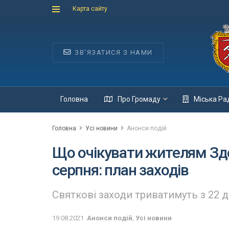
Карта сайту
ЗВ'ЯЗАТИСЯ З НАМИ
Головна
Про Громаду
Міська Ра
Головна
Усі новини
Анонси подій
Що очікувати жителям Здо
серпня: план заходів
Святкові заходи триватимуть з 22 д
19.08.2021
Анонси подій
,
Усі новини