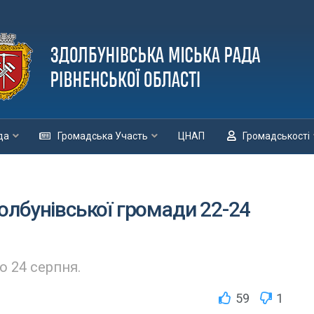
да
Громадська Участь
ЦНАП
Громадськості
лбунівської громади 22-24
о 24 серпня.
59
1