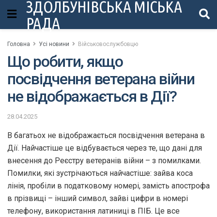
ЗДОЛБУНІВСЬКА МІСЬКА
РАДА
Головна
Усі новини
Військовослужбовцю
Що робити, якщо
посвідчення ветерана війни
не відображається в Дії?
28.04.2025
В багатьох не відображається посвідчення ветерана в
Дії. Найчастіше це відбувається через те, що дані для
внесення до Реєстру ветеранів війни – з помилками.
Помилки, які зустрічаються найчастіше: зайва коса
лінія, пробіли в податковому номері, замість апострофа
в прізвищі – інший символ, зайві цифри в номері
телефону, використання латиниці в ПІБ. Це все