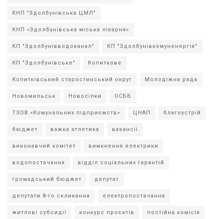
КНП "Здолбунівська ЦМЛ"
КНП «Здолбунівська міська лікарня»
КП "Здолбунівводоканал"
КП "Здолбунівкомуненергія"
КП "Здолбунівське"
Копиткове
Копитківський старостинський округ
Молодіжна рада
Новомильськ
Новосілки
ОСББ
ТЗОВ «Комунальних підприємств»
ЦНАП
благоустрій
бюджет
важка атлетика
вакансії
виконавчий комітет
вимкнення електрики
водопостачання
відділ соціальних гарантій
громадський бюджет
депутат
депутати 8-го скликання
електропостачання
житлові субсидії
конкурс проєктів
постійна комісія