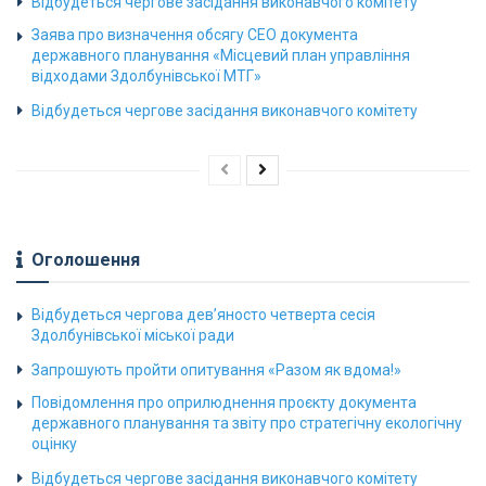
Відбудеться чергове засідання виконавчого комітету
Заява про визначення обсягу СЕО документа
державного планування «Місцевий план управління
відходами Здолбунівської МТГ»
Відбудеться чергове засідання виконавчого комітету
Оголошення
Відбудеться чергова дев’яносто четверта сесія
Здолбунівської міської ради
Запрошують пройти опитування «Разом як вдома!»
Повідомлення про оприлюднення проєкту документа
державного планування та звіту про стратегічну екологічну
оцінку
Відбудеться чергове засідання виконавчого комітету