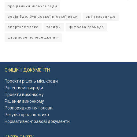
працівники міської ради
сесія Здолбунівської міської ради
сміттєзвалище
спорткомплекс
тарифи
цифрова громада
штормове попередження
ОФІЦІЙНІ ДОКУМЕНТИ
Проєкти рішень міськради
Рішення міськради
Проєкти виконкому
Рішення виконкому
Розпорядження голови
Регуляторна політика
Нормативно-правові документи