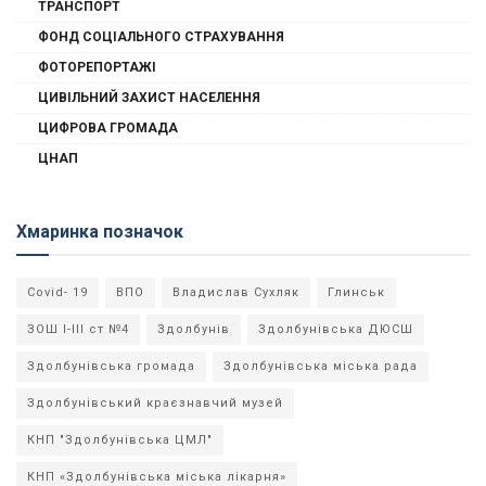
ТРАНСПОРТ
ФОНД СОЦІАЛЬНОГО СТРАХУВАННЯ
ФОТОРЕПОРТАЖІ
ЦИВІЛЬНИЙ ЗАХИСТ НАСЕЛЕННЯ
ЦИФРОВА ГРОМАДА
ЦНАП
Хмаринка позначок
Covid- 19
ВПО
Владислав Сухляк
Глинськ
ЗОШ І-ІІІ ст №4
Здолбунів
Здолбунівська ДЮСШ
Здолбунівська громада
Здолбунівська міська рада
Здолбунівський краєзнавчий музей
КНП "Здолбунівська ЦМЛ"
КНП «Здолбунівська міська лікарня»