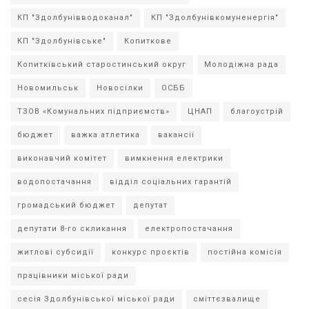
КП "Здолбунівводоканал"
КП "Здолбунівкомуненергія"
КП "Здолбунівське"
Копиткове
Копитківський старостинський округ
Молодіжна рада
Новомильськ
Новосілки
ОСББ
ТЗОВ «Комунальних підприємств»
ЦНАП
благоустрій
бюджет
важка атлетика
вакансії
виконавчий комітет
вимкнення електрики
водопостачання
відділ соціальних гарантій
громадський бюджет
депутат
депутати 8-го скликання
електропостачання
житлові субсидії
конкурс проєктів
постійна комісія
працівники міської ради
сесія Здолбунівської міської ради
сміттєзвалище