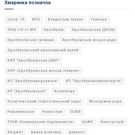
Хмаринка позначок
Covid- 19
ВПО
Владислав Сухляк
Глинськ
ЗОШ І-ІІІ ст №4
Здолбунів
Здолбунівська ДЮСШ
Здолбунівська громада
Здолбунівська міська рада
Здолбунівський краєзнавчий музей
КНП "Здолбунівська ЦМЛ"
КНП «Здолбунівська міська лікарня»
КП "Здолбунівводоканал"
КП "Здолбунівкомуненергія"
КП "Здолбунівське"
Копиткове
Копитківський старостинський округ
Молодіжна рада
Новомильськ
Новосілки
ОСББ
ТЗОВ «Комунальних підприємств»
ЦНАП
благоустрій
бюджет
важка атлетика
вакансії