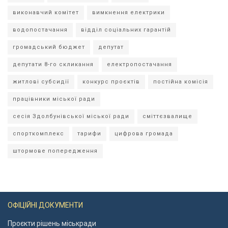
виконавчий комітет
вимкнення електрики
водопостачання
відділ соціальних гарантій
громадський бюджет
депутат
депутати 8-го скликання
електропостачання
житлові субсидії
конкурс проєктів
постійна комісія
працівники міської ради
сесія Здолбунівської міської ради
сміттєзвалище
спорткомплекс
тарифи
цифрова громада
штормове попередження
ОФІЦІЙНІ ДОКУМЕНТИ
Проєкти рішень міськради