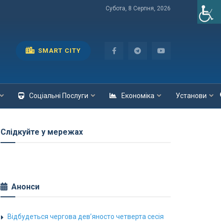
Субота, 8 Серпня, 2026
SMART CITY
Соціальні Послуги
Економіка
Установи
Слідкуйте у мережах
Анонси
Відбудеться чергова дев’яносто четверта сесія