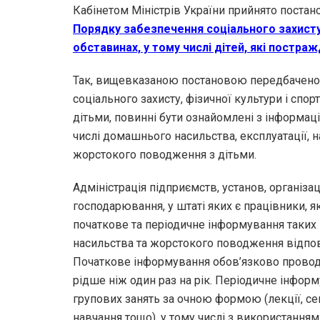
Кабінетом Міністрів України прийнято постан
Порядку забезпечення соціального захисту
обставинах, у тому числі дітей, які постр
Так, вищевказаною постановою передбачено, 
соціального захисту, фізичної культури і спор
дітьми, повинні бути ознайомлені з інформаці
числі домашнього насильства, експлуатації, н
жорстокого поводження з дітьми.
Адміністрація підприємств, установ, організа
господарювання, у штаті яких є працівники, як
початкове та періодичне інформування таких п
насильства та жорстокого поводження відпов
Початкове інформування обов’язково проводит
рідше ніж один раз на рік. Періодичне інфор
групових занять за очною формою (лекції, сем
навчання тощо), у тому числі з використанням