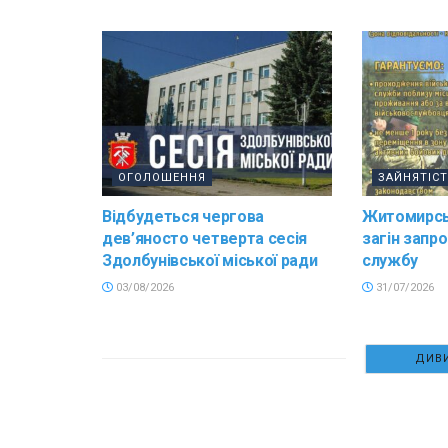
ОГОЛОШЕННЯ
ЗАЙНЯТІС
Відбудеться чергова
Житомирсь
дев’яносто четверта сесія
загін запр
Здолбунівської міської ради
службу
03/08/2026
31/07/2026
ДИВИ