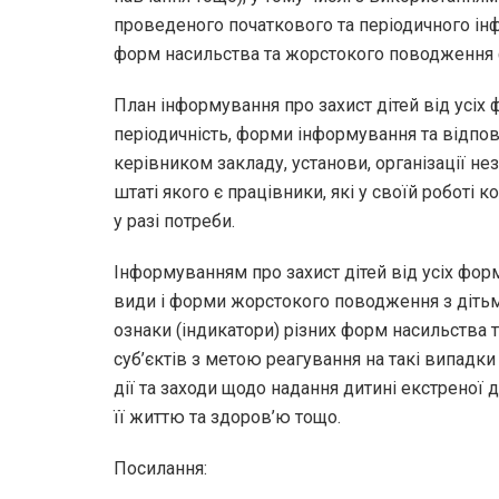
проведеного початкового та періодичного інф
форм насильства та жорстокого поводження ф
План інформування про захист дітей від усіх
періодичність, форми інформування та відпов
керівником закладу, установи, організації н
штаті якого є працівники, які у своїй роботі 
у разі потреби.
Інформуванням про захист дітей від усіх фор
види і форми жорстокого поводження з дітьми,
ознаки (індикатори) різних форм насильства 
суб’єктів з метою реагування на такі випадки 
дії та заходи щодо надання дитині екстреної 
її життю та здоров’ю тощо.
Посилання: