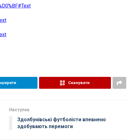
1-%D0%BF#Text
ext
ext
оширити
Сканувати
Наступна
Здолбунівські футболісти впевнено
здобувають перемоги