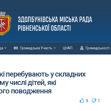
да
Громадська Участь
ЦНАП
Громадськості
які перебувають у складних
у числі дітей, які
ого поводження
9
1