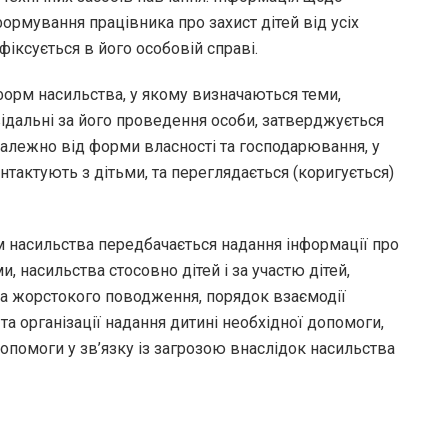
ормування працівника про захист дітей від усіх
іксується в його особовій справі.
 форм насильства, у якому визначаються теми,
ідальні за його проведення особи, затверджується
езалежно від форми власності та господарювання, у
контактують з дітьми, та переглядається (коригується)
м насильства передбачається надання інформації про
 насильства стосовно дітей і за участю дітей,
та жорстокого поводження, порядок взаємодії
та організації надання дитині необхідної допомоги,
допомоги у зв’язку із загрозою внаслідок насильства