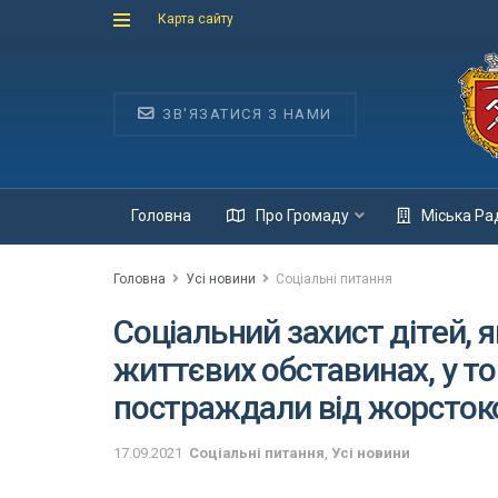
Карта сайту
ЗВ'ЯЗАТИСЯ З НАМИ
Головна
Про Громаду
Міська Ра
Головна
Усі новини
Соціальні питання
Соціальний захист дітей, 
життєвих обставинах, у том
постраждали від жорсток
17.09.2021
Соціальні питання
,
Усі новини