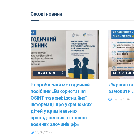
Схожі новини
СЛУЖБА ДІТЕЙ
МЕДИЦИН
Розроблений методичний
«Укрпошта.
посібник «Використання
замовити «
OSINT та конфіденційної
05/08/2026
інформації про українських
дітей у кримінальних
провадженнях стосовно
воєнних злочинів рф»
06/08/2026