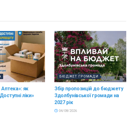
А
БЮДЖЕТ ГРОМАДИ
 Аптека»: як
Збір пропозицій до бюджету
Доступні ліки»
Здолбунівської громади на
2027 рік
04/08/2026