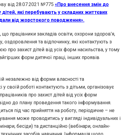
ову від 28.07.2021 №775
«Про внесення змін до
 дітей, які перебувають у складних життєвих
аждали від жорстокого поводження».
що працівники закладів освіти, охорони здоров’я,
ту, оздоровлення та відпочинку, які контактують з
єю про захист дітей від усіх форм насильства, у тому
айгірших форм дитячої праці, інших проявів
цій незалежно від форми власності та
і у своїй роботі контактують з дітьми, організовує
рацівників про захист дітей від усіх форм
ідно до плану проведення такого інформування.
ься під час прийняття на роботу, періодичне – не
мування може проводитись у вигляді індивідуальних і
інари, бесіди) та дистанційно (вебінари, онлайн-
 технічних засобів навчання. Інформація щодо