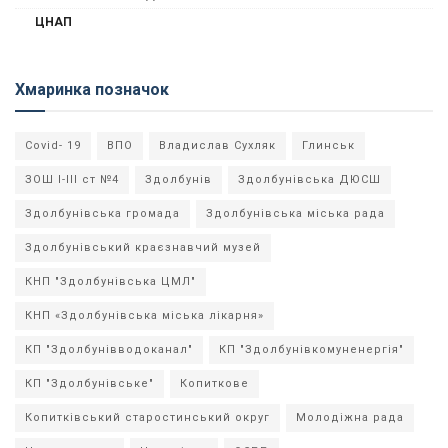
ЦНАП
Хмаринка позначок
Covid- 19
ВПО
Владислав Сухляк
Глинськ
ЗОШ І-ІІІ ст №4
Здолбунів
Здолбунівська ДЮСШ
Здолбунівська громада
Здолбунівська міська рада
Здолбунівський краєзнавчий музей
КНП "Здолбунівська ЦМЛ"
КНП «Здолбунівська міська лікарня»
КП "Здолбунівводоканал"
КП "Здолбунівкомуненергія"
КП "Здолбунівське"
Копиткове
Копитківський старостинський округ
Молодіжна рада