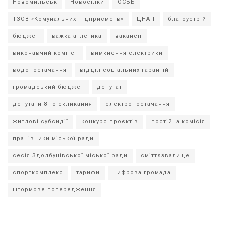
Новомильськ
Новосілки
ОСББ
ТЗОВ «Комунальних підприємств»
ЦНАП
благоустрій
бюджет
важка атлетика
вакансії
виконавчий комітет
вимкнення електрики
водопостачання
відділ соціальних гарантій
громадський бюджет
депутат
депутати 8-го скликання
електропостачання
житлові субсидії
конкурс проєктів
постійна комісія
працівники міської ради
сесія Здолбунівської міської ради
сміттєзвалище
спорткомплекс
тарифи
цифрова громада
штормове попередження