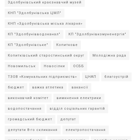
Здолбунівський краєзнавчий музей
КНП "Здолбунівська ЦМЛ"
КНП «Здолбунівська міська лікарня»
КП "Здолбунівводоканал"
КП "Здолбунівкомуненергія"
КП "Здолбунівське"
Копиткове
Копитківський старостинський округ
Молодіжна рада
Новомильськ
Новосілки
ОСББ
ТЗОВ «Комунальних підприємств»
ЦНАП
благоустрій
бюджет
важка атлетика
вакансії
виконавчий комітет
вимкнення електрики
водопостачання
відділ соціальних гарантій
громадський бюджет
депутат
депутати 8-го скликання
електропостачання