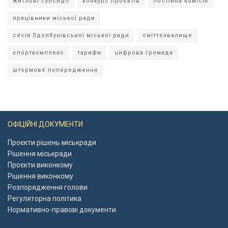
житлові субсидії
конкурс проєктів
постійна комісія
працівники міської ради
сесія Здолбунівської міської ради
сміттєзвалище
спорткомплекс
тарифи
цифрова громада
штормове попередження
ОФІЦІЙНІ ДОКУМЕНТИ
Проєкти рішень міськради
Рішення міськради
Проєкти виконкому
Рішення виконкому
Розпорядження голови
Регуляторна політика
Нормативно-правові документи