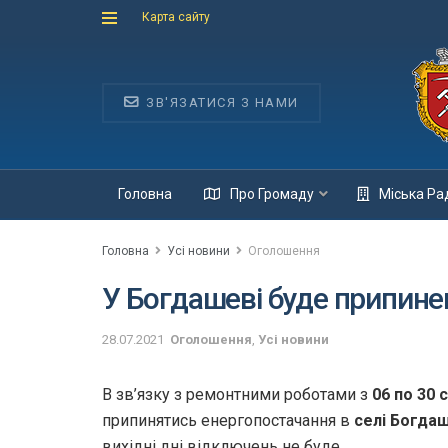
Карта сайту
ЗВ'ЯЗАТИСЯ З НАМИ
Головна
Про Громаду
Міська Ра
Головна
Усі новини
Оголошення
У Богдашеві буде припине
28.07.2021
Оголошення
,
Усі новини
В зв’язку з ремонтними роботами з
06 по 30 
припинятись енергопостачання в
селі Богдаш
вихідні дні відключень не буде