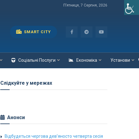
П’ятниця, 7 Серпня, 2026
SMART CITY
Соціальні Послуги
Економіка
Установи
Слідкуйте у мережах
Анонси
Відбудеться чергова дев’яносто четверта сесія