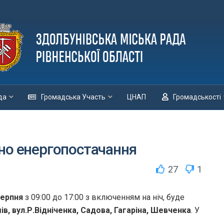
да
Громадська Участь
ЦНАП
Громадськості
но енергопостачання
27
1
серпня
з 09:00 до 17:00 з включенням на ніч, буде
ів, вул.Р.Відніченка, Садова, Гагаріна, Шевченка
. У