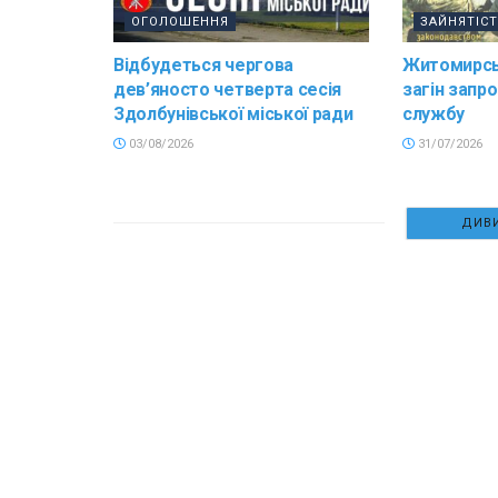
ОГОЛОШЕННЯ
ЗАЙНЯТІС
Відбудеться чергова
Житомирсь
дев’яносто четверта сесія
загін запр
Здолбунівської міської ради
службу
03/08/2026
31/07/2026
ДИВИ