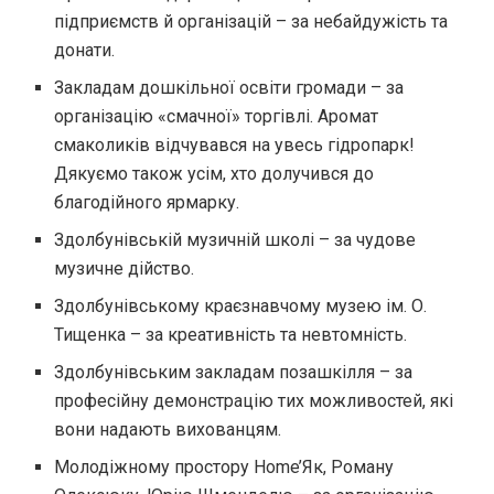
підприємств й організацій – за небайдужість та
донати.
Закладам дошкільної освіти громади – за
організацію «смачної» торгівлі. Аромат
смаколиків відчувався на увесь гідропарк!
Дякуємо також усім, хто долучився до
благодійного ярмарку.
Здолбунівській музичній школі – за чудове
музичне дійство.
Здолбунівському краєзнавчому музею ім. О.
Тищенка – за креативність та невтомність.
Здолбунівським закладам позашкілля – за
професійну демонстрацію тих можливостей, які
вони надають вихованцям.
Молодіжному простору Home’Як, Роману