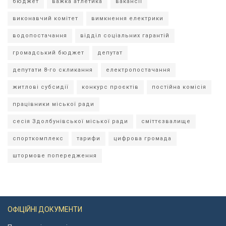
бюджет
важка атлетика
вакансії
виконавчий комітет
вимкнення електрики
водопостачання
відділ соціальних гарантій
громадський бюджет
депутат
депутати 8-го скликання
електропостачання
житлові субсидії
конкурс проєктів
постійна комісія
працівники міської ради
сесія Здолбунівської міської ради
сміттєзвалище
спорткомплекс
тарифи
цифрова громада
штормове попередження
ОФІЦІЙНІ ДОКУМЕНТИ