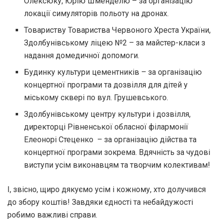
Олексюку, Юрію Шменделю – за організацію
локації симуляторів польоту на дронах.
Товариству Товариства Червоного Хреста України,
Здолбунівському ліцею №2 – за майстер-класи з
надання домедичної допомоги.
Будинку культури цементників – за організацію
концертної програми та дозвілля для дітей у
міському сквері по вул. Грушевського.
Здолбунівському центру культури і дозвілля,
директорці Рівненської обласної філармонії
Елеонорі Стеценко – за організацію дійства та
концертної програми зокрема. Вдячність за чудові
виступи усім виконавцям та творчим колективам!
І, звісно, щиро дякуємо усім і кожному, хто долучився
до збору коштів! Завдяки єдності та небайдужості
робимо важливі справи.