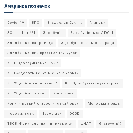
Хмаринка позначок
Covid- 19
ВПО
Владислав Сухляк
Глинськ
ЗОШ І-ІІІ ст №4
Здолбунів
Здолбунівська ДЮСШ
Здолбунівська громада
Здолбунівська міська рада
Здолбунівський краєзнавчий музей
КНП "Здолбунівська ЦМЛ"
КНП «Здолбунівська міська лікарня»
КП "Здолбунівводоканал"
КП "Здолбунівкомуненергія"
КП "Здолбунівське"
Копиткове
Копитківський старостинський округ
Молодіжна рада
Новомильськ
Новосілки
ОСББ
ТЗОВ «Комунальних підприємств»
ЦНАП
благоустрій