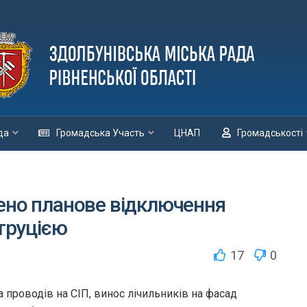
да
Громадська Участь
ЦНАП
Громадськості
ено планове відключення
струцією
17
0
а проводів на СІП, винос лічильників на фасад