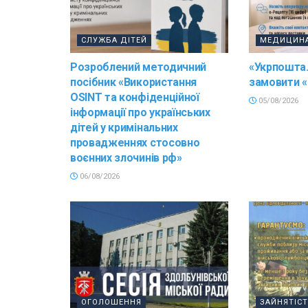
СЛУЖБА ДІТЕЙ
МЕДИЦИН
Розроблений методичний
«Укрпошта.
посібник «Використання
замовити «
OSINT та конфіденційної
05/08/2026
інформації про українських
дітей у кримінальних
провадженнях стосовно
воєнних злочинів рф»
06/08/2026
ОГОЛОШЕННЯ
ЗАЙНЯТІС