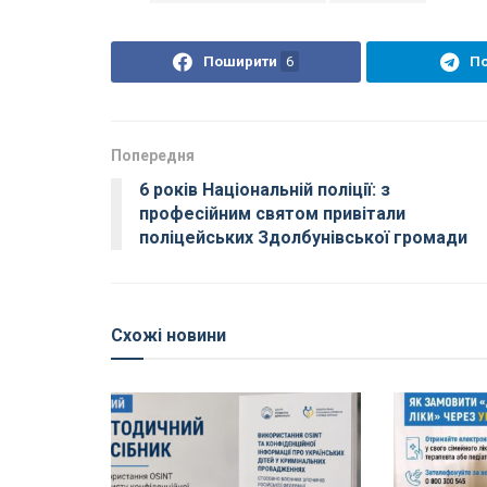
Поширити
6
П
Попередня
6 років Національній поліції: з
професійним святом привітали
поліцейських Здолбунівської громади
Схожі новини