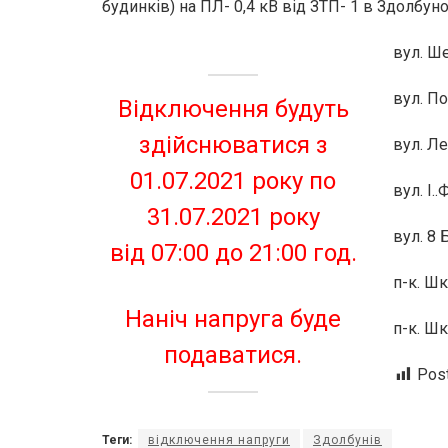
будинків) на ПЛ- 0,4 кВ від ЗТП- 1 в Здолбун
вул. Ш
вул. По
Відключення будуть
здійснюватися з
вул. Л
01.07.2021 року по
вул. І.
31.07.2021 року
вул. 8 
від 07:00 до 21:00 год.
п-к. Шк
Наніч напруга буде
п-к. Шк
подаватися.
Pos
Теги:
відключення напруги
Здолбунів