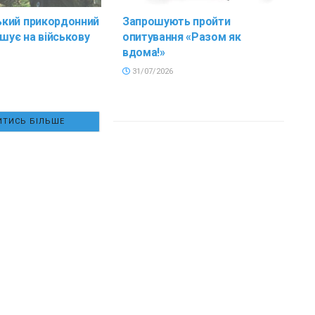
кий прикордонний
Запрошують пройти
ошує на військову
опитування «Разом як
вдома!»
31/07/2026
ТИСЬ БІЛЬШЕ