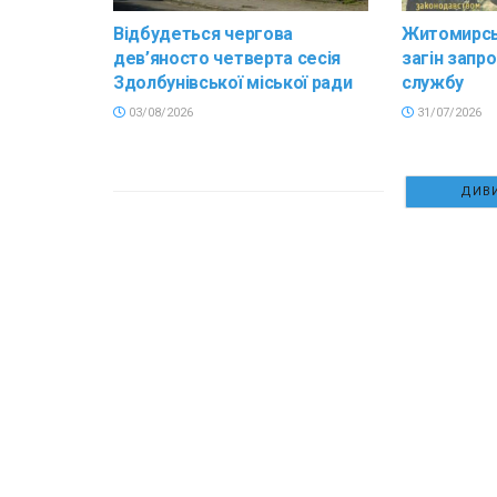
Відбудеться чергова
Житомирсь
дев’яносто четверта сесія
загін запр
Здолбунівської міської ради
службу
03/08/2026
31/07/2026
ДИВИ