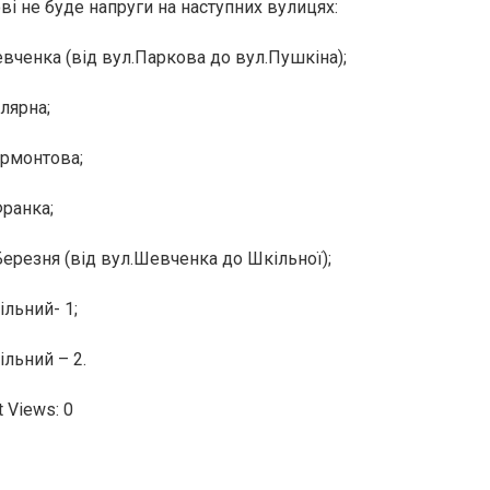
ові не буде напруги на наступних вулицях:
евченка (від вул.Паркова до вул.Пушкіна);
лярна;
ермонтова;
.Франка;
Березня (від вул.Шевченка до Шкільної);
ільний- 1;
ільний – 2.
t Views:
0