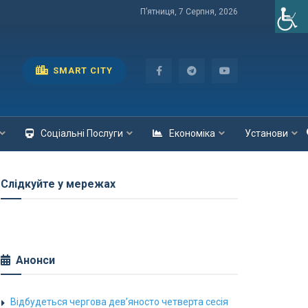
П’ятниця, 7 Серпня, 2026
SMART CITY
Соціальні Послуги
Економіка
Установи
Слідкуйте у мережах
Анонси
Відбудеться чергова дев’яносто четверта сесія