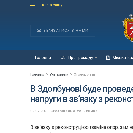
Карта сайту
ЗВ'ЯЗАТИСЯ З НАМИ
Головна
Про Громаду
Міська Ра
Головна
Усі новини
Оголошення
В Здолбунові буде провед
напруги в зв’язку з рекон
02.07.2021
Оголошення
,
Усі новини
В зв’язку з реконструцією (заміна опор, замін