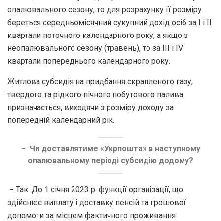
опалювального сезону, то для розрахунку її розміру
береться середньомісячний сукупний дохід осіб за I і II
квартали поточного календарного року, а якщо з
неопалювального сезону (травень), то за III і IV
квартали попереднього календарного року.
Житлова субсидія на придбання скрапленого газу,
твердого та рідкого пічного побутового палива
призначається, виходячи з розміру доходу за
попередній календарний рік.
−
Чи доставлятиме «Укрпошта» в наступному
опалювальному періоді субсидію додому?
− Так. До 1 січня 2023 р. функції організації, що
здійснює виплату і доставку пенсій та грошової
допомоги за місцем фактичного проживання