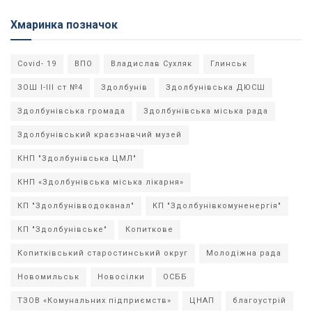
Хмаринка позначок
Covid- 19
ВПО
Владислав Сухляк
Глинськ
ЗОШ І-ІІІ ст №4
Здолбунів
Здолбунівська ДЮСШ
Здолбунівська громада
Здолбунівська міська рада
Здолбунівський краєзнавчий музей
КНП "Здолбунівська ЦМЛ"
КНП «Здолбунівська міська лікарня»
КП "Здолбунівводоканал"
КП "Здолбунівкомуненергія"
КП "Здолбунівське"
Копиткове
Копитківський старостинський округ
Молодіжна рада
Новомильськ
Новосілки
ОСББ
ТЗОВ «Комунальних підприємств»
ЦНАП
благоустрій