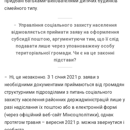
придбані батьками-вихователями дитячих будинків
сімейного типу.
−
Управління соціального захисту населення
відмовляється приймати заяву на оформлення
субсидії поштою, аргументуючи тим, що її слід
подавати лише через уповноважену особу
територіальної громади. Чи є на це законні
підстави?
− Ні, це незаконно. З 1 січня 2021 р. заяви з
необхідними документами приймаються від громадян
структурними підрозділами з питань соціального
захисту населення районних держадміністрацій лише у
разі надіслання їх поштою або в електронній формі
(через офіційний веб-сайт Мінсоцполітики), однак
протягом травня – вересня 2021 р. можна звернутися і
особисто.