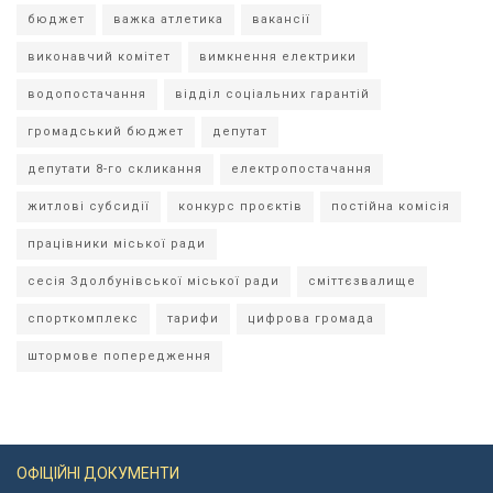
бюджет
важка атлетика
вакансії
виконавчий комітет
вимкнення електрики
водопостачання
відділ соціальних гарантій
громадський бюджет
депутат
депутати 8-го скликання
електропостачання
житлові субсидії
конкурс проєктів
постійна комісія
працівники міської ради
сесія Здолбунівської міської ради
сміттєзвалище
спорткомплекс
тарифи
цифрова громада
штормове попередження
ОФІЦІЙНІ ДОКУМЕНТИ