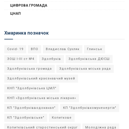
ЦИФРОВА ГРОМАДА
ЦНАП
Хмаринка позначок
Covid- 19
ВПО
Владислав Сухляк
Глинськ
ЗОШ І-ІІІ ст №4
Здолбунів
Здолбунівська ДЮСШ
Здолбунівська громада
Здолбунівська міська рада
Здолбунівський краєзнавчий музей
КНП "Здолбунівська ЦМЛ"
КНП «Здолбунівська міська лікарня»
КП "Здолбунівводоканал"
КП "Здолбунівкомуненергія"
КП "Здолбунівське"
Копиткове
Копитківський старостинський округ
Молодіжна рада