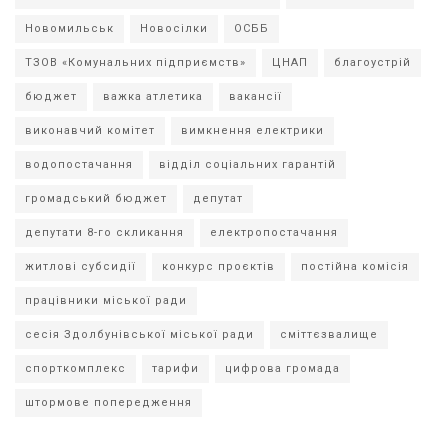
Новомильськ
Новосілки
ОСББ
ТЗОВ «Комунальних підприємств»
ЦНАП
благоустрій
бюджет
важка атлетика
вакансії
виконавчий комітет
вимкнення електрики
водопостачання
відділ соціальних гарантій
громадський бюджет
депутат
депутати 8-го скликання
електропостачання
житлові субсидії
конкурс проєктів
постійна комісія
працівники міської ради
сесія Здолбунівської міської ради
сміттєзвалище
спорткомплекс
тарифи
цифрова громада
штормове попередження