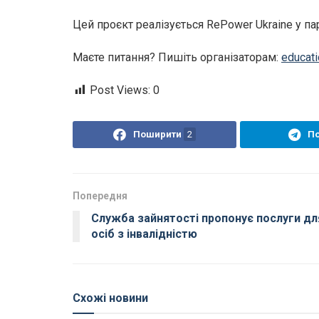
Цей проєкт реалізується RePower Ukraine у пар
Маєте питання? Пишіть організаторам:
educat
Post Views:
0
Поширити
2
П
Попередня
Служба зайнятості пропонує послуги дл
осіб з інвалідністю
Схожі новини