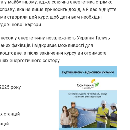
та у майбутньому, адже сонячна енергетика стрімко
праву, яка не лише приносить дохід, а й дає відчуття
у ми створили цей курс: щоб дати вам необхідні
дові нової кар’єри.
внесок у енергетичну незалежність України. Галузь
аних фахівців і відкриває можливості для
оштовне, а після закінчення курсу ви отримаєте
іях енергетичного сектору.
 2025 року
х станцій
нцій