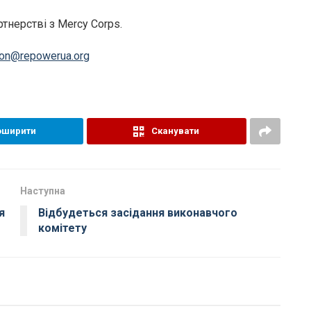
тнерстві з Mercy Corps.
ion@repowerua.org
оширити
Сканувати
Наступна
я
Відбудеться засідання виконавчого
комітету