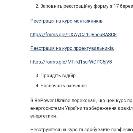
Заповніть реєстраційну форму з 17 березн
Реєстрація на курс монтажників
https://forms.gle/CXWyCZ1Q85euRASC8
Реєстрація на курс проектувальників
https://forms.gle/MFifd1surWDPC6jV8
Пройдіть відбір;
Розпочніть навчання.
В RePower Ukraine переконані, що цей курс п
енергосистеми України та збереження довкілл
енергетики.
Реєструйтеся на курс та здобувайте професію 