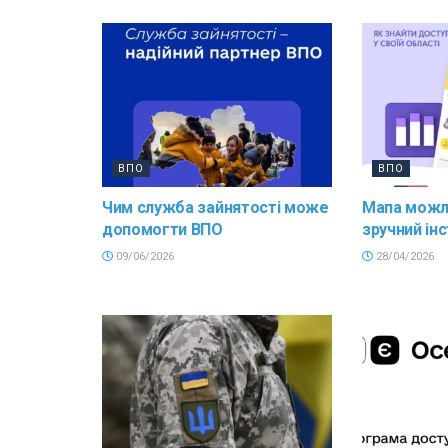
ВПО
ВПО
Чим служба зайнятості може
Мапа можл
допомогти ВПО
зручний ін
09/06/2026
28/04/2026