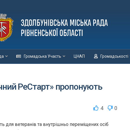
да
Громадська Участь
ЦНАП
Громадськості
чний РеСтарт» пропонують
4
0
ть для ветеранів та внутрішньо переміщених осіб