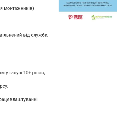
ля монтажників)
звільнений від служби;
м у галузі 10+ років;
рсу;
працевлаштуванні.