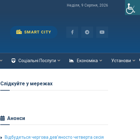
Неділя, 9 Серпня, 2026
SMART CITY
Соціальні Послуги
Економіка
Установи
Слідкуйте у мережах
Анонси
Відбудеться чергова дев’яносто четверта сесія