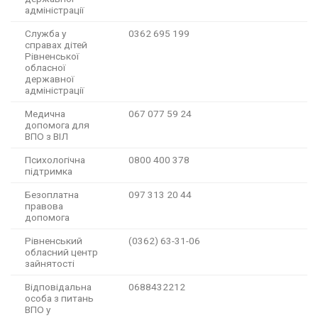
адміністрації
Служба у
0362 695 199
справах дітей
Рівненської
обласної
державної
адміністрації
Медична
067 077 59 24
допомога для
ВПО з ВІЛ
Психологічна
0800 400 378
підтримка
Безоплатна
097 313 20 44
правова
допомога
Рівненський
(0362) 63-31-06
обласний центр
зайнятості
Відповідальна
0688432212
особа з питань
ВПО у