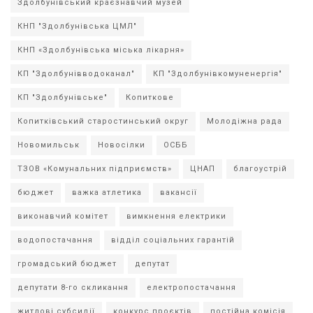
Здолбунівський краєзнавчий музей
КНП "Здолбунівська ЦМЛ"
КНП «Здолбунівська міська лікарня»
КП "Здолбунівводоканал"
КП "Здолбунівкомуненергія"
КП "Здолбунівське"
Копиткове
Копитківський старостинський округ
Молодіжна рада
Новомильськ
Новосілки
ОСББ
ТЗОВ «Комунальних підприємств»
ЦНАП
благоустрій
бюджет
важка атлетика
вакансії
виконавчий комітет
вимкнення електрики
водопостачання
відділ соціальних гарантій
громадський бюджет
депутат
депутати 8-го скликання
електропостачання
житлові субсидії
конкурс проєктів
постійна комісія