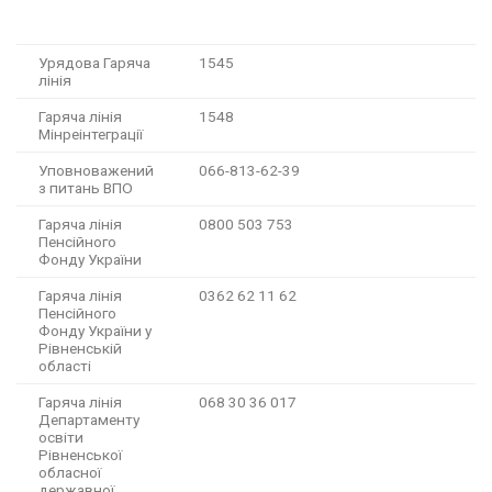
Урядова Гаряча
1545
лінія
Гаряча лінія
1548
Мінреінтеграції
Уповноважений
066-813-62-39
з питань ВПО
Гаряча лінія
0800 503 753
Пенсійного
Фонду України
Гаряча лінія
0362 62 11 62
Пенсійного
Фонду України у
Рівненській
області
Гаряча лінія
068 30 36 017
Департаменту
освіти
Рівненської
обласної
державної