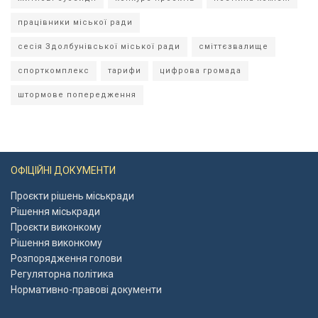
працівники міської ради
сесія Здолбунівської міської ради
сміттєзвалище
спорткомплекс
тарифи
цифрова громада
штормове попередження
ОФІЦІЙНІ ДОКУМЕНТИ
Проєкти рішень міськради
Рішення міськради
Проєкти виконкому
Рішення виконкому
Розпорядження голови
Регуляторна політика
Нормативно-правові документи