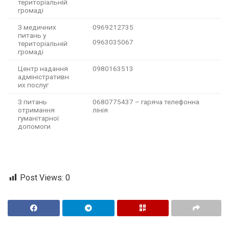
територіальній
громаді
З медичних
0969212735
питань у
0963035067
територіальній
громаді
Центр надання
0980163513
адміністративн
их послуг
З питань
0680775437 – гаряча телефонна
отримання
лінія
гуманітарної
допомоги
Post Views:
0