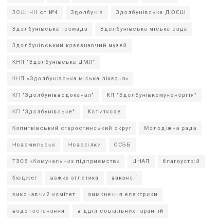
ЗОШ І-ІІІ ст №4
Здолбунів
Здолбунівська ДЮСШ
Здолбунівська громада
Здолбунівська міська рада
Здолбунівський краєзнавчий музей
КНП "Здолбунівська ЦМЛ"
КНП «Здолбунівська міська лікарня»
КП "Здолбунівводоканал"
КП "Здолбунівкомуненергія"
КП "Здолбунівське"
Копиткове
Копитківський старостинський округ
Молодіжна рада
Новомильськ
Новосілки
ОСББ
ТЗОВ «Комунальних підприємств»
ЦНАП
благоустрій
бюджет
важка атлетика
вакансії
виконавчий комітет
вимкнення електрики
водопостачання
відділ соціальних гарантій