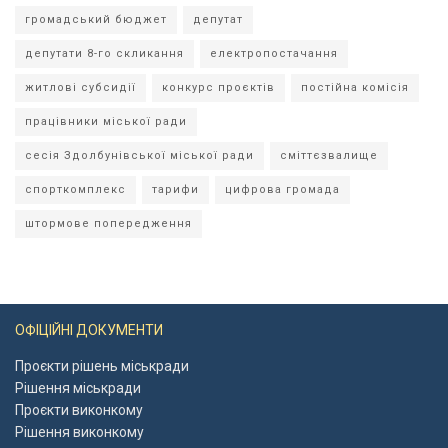
громадський бюджет
депутат
депутати 8-го скликання
електропостачання
житлові субсидії
конкурс проєктів
постійна комісія
працівники міської ради
сесія Здолбунівської міської ради
сміттєзвалище
спорткомплекс
тарифи
цифрова громада
штормове попередження
ОФІЦІЙНІ ДОКУМЕНТИ
Проєкти рішень міськради
Рішення міськради
Проєкти виконкому
Рішення виконкому