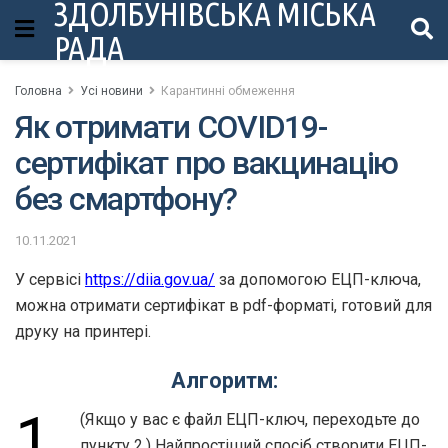
ЗДОЛБУНІВСЬКА МІСЬКА
РАДА
Головна
Усі новини
Карантинні обмеження
Як отримати COVID19-
сертифікат про вакцинацію
без смартфону?
10.11.2021
У сервісі
https://diia.gov.ua/
за допомогою ЕЦП-ключа,
можна отримати сертифікат в pdf-форматі, готовий для
друку на принтері.
Алгоритм:
1.
(Якщо у вас є файл ЕЦП-ключ, переходьте до
пункту 2.) Найпростіший спосіб створити ЕЦП-