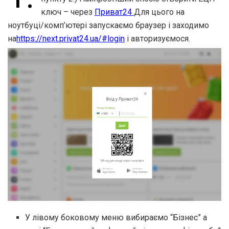
ключ – через
Приват24
Для цього на
ноутбуці/комп’ютері запускаємо браузер і заходимо
на
https://next.privat24.ua/#login
і авторизуємося.
У лівому боковому меню вибираємо “Бізнес” а