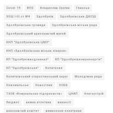
Covid- 19
ВПО
Владислав Сухляк
Глинськ
ЗОШ І-ІІІ ст №4
Здолбунів
Здолбунівська ДЮСШ
Здолбунівська громада
Здолбунівська міська рада
Здолбунівський краєзнавчий музей
КНП "Здолбунівська ЦМЛ"
КНП «Здолбунівська міська лікарня»
КП "Здолбунівводоканал"
КП "Здолбунівкомуненергія"
КП "Здолбунівське"
Копиткове
Копитківський старостинський округ
Молодіжна рада
Новомильськ
Новосілки
ОСББ
ТЗОВ «Комунальних підприємств»
ЦНАП
благоустрій
бюджет
важка атлетика
вакансії
виконавчий комітет
вимкнення електрики