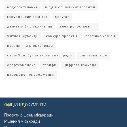
водопостачання
відділ соціальних гарантій
громадський бюджет
депутат
депутати 8-го скликання
електропостачання
житлові субсидії
конкурс проєктів
постійна комісія
працівники міської ради
сесія Здолбунівської міської ради
сміттєзвалище
спорткомплекс
тарифи
цифрова громада
штормове попередження
ОФІЦІЙНІ ДОКУМЕНТИ
Проєкти рішень міськради
Рішення міськради