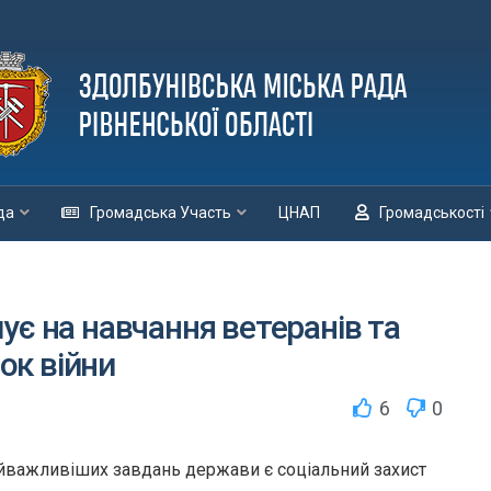
да
Громадська Участь
ЦНАП
Громадськості
ує на навчання ветеранів та
док війни
6
0
айважливіших завдань держави є соціальний захист