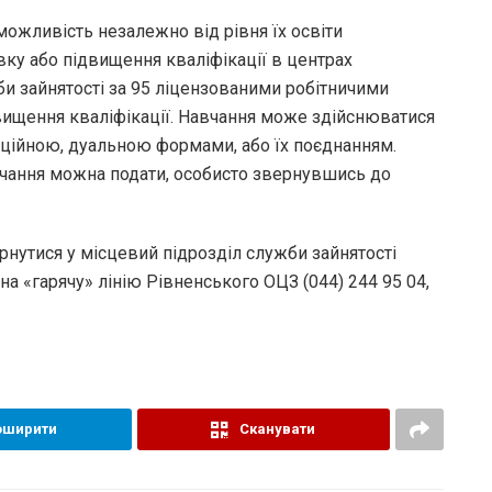
можливість незалежно від рівня їх освіти
ку або підвищення кваліфікації в центрах
и зайнятості за 95 ліцензованими робітничими
вищення кваліфікації. Навчання може здійснюватися
анційною, дуальною формами, або їх поєднанням.
авчання можна подати, особисто звернувшись до
утися у місцевий підрозділ служби зайнятості
на «гарячу» лінію Рівненського ОЦЗ (044) 244 95 04,
оширити
Сканувати