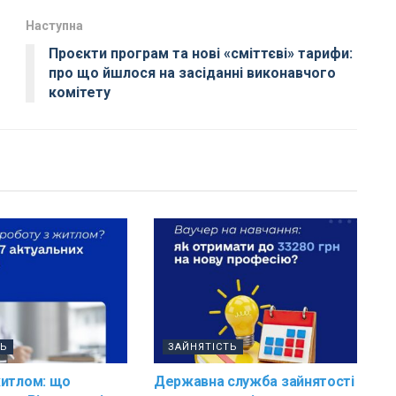
Наступна
Проєкти програм та нові «сміттєві» тарифи:
про що йшлося на засіданні виконавчого
комітету
ТЬ
ЗАЙНЯТІСТЬ
житлом: що
Державна служба зайнятості