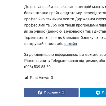
До слова, особи зазначених категорій мають 
безкоштовно пройти підготовку, перепідготов
професійно-технічної освіти Державної служб
професіями та 365 освітніми програмами під
як за очною (денною, вечірньою), так і дист
Термін навчання – до 6 місяців. Заявку на н
центру зайнятості, або
онлайн
.
За докладнішою інформацією ви можете зверн
Рівненщини, в Telegram-канал підтримки, або 
(096) 539 53 59.
Post Views:
0
Поширити
2
П