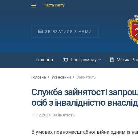
Карта сайту
ЗВ'ЯЗАТИСЯ З НАМИ
Головна
Про Громаду
Міська Ра
Головна
Усі новини
Зайнятість
Служба зайнятості запрош
осіб з інвалідністю внаслі
11.12.2024
Зайнятість
В умовах повномасштабної війни одним із н