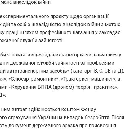
римана внаслідок війни.
 експериментального проєкту щодо організації
дій та осіб з інвалідністю внаслідок війни з метою
ку праці шляхом професійного навчання у закладах
ржавної служби зайнятості.
и з-поміж вищезгаданих категорій, які навчалися у
віти державної служби зайнятості за професіями
 автотранспортних засобів» (категорії В, С, СЕ та Д),
я», «Слюсар-ремонтник», «Тракторист-машиніст», а
ми «Керування БПЛА (дроном): теорія і практика»,
Д».
 з ним витрат здійснюється коштом Фонду
о страхування України на випадок безробіття. Після
мають документ державного зразка про присвоєння