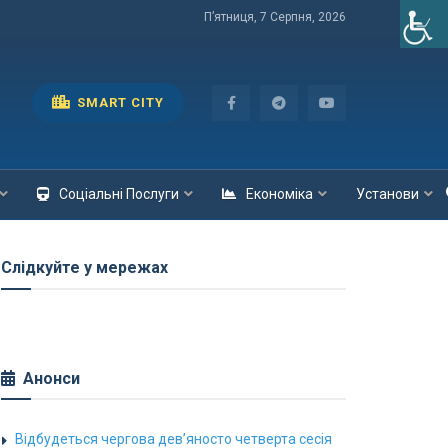
П’ятниця, 7 Серпня, 2026
SMART CITY
Соціальні Послуги
Економіка
Установи
Слідкуйте у мережах
Анонси
Відбудеться чергова дев’яносто четверта сесія