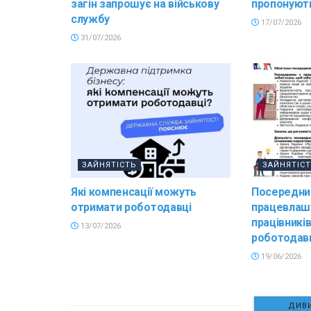
загін запрошує на військову
пропонують
службу
17/07/2026
31/07/2026
ЗАЙНЯТІСТЬ
ЗАЙНЯТІС
Які компенсації можуть
Посередни
отримати роботодавці
працевлашт
працівникі
13/07/2026
роботодав
19/06/2026
ДИВИ