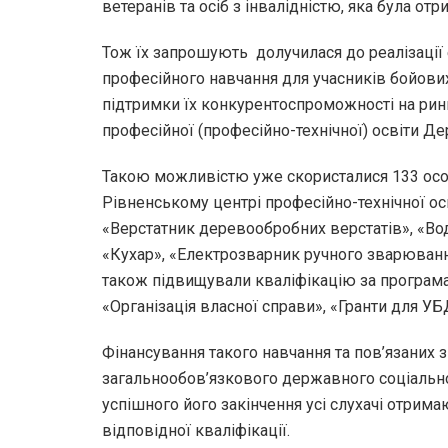
ветеранів та осіб з інвалідністю, яка була от
Тож їх запрошують долучилася до реалізації
професійного навчання для учасників бойових 
підтримки їх конкурентоспроможності на рин
професійної (професійно-технічної) освіти Де
Такою можливістю уже скористалися 133 особ
Рівненському центрі професійно-технічної ос
«Верстатник деревообробних верстатів», «Водій
«Кухар», «Електрозварник ручного зварюванн
також підвищували кваліфікацію за програма
«Організація власної справи», «Гранти для УБ
Фінансування такого навчання та пов’язаних
загальнообов’язкового державного соціальног
успішного його закінчення усі слухачі отри
відповідної кваліфікації.