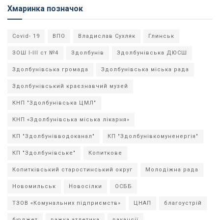
Хмаринка позначок
Covid- 19
ВПО
Владислав Сухляк
Глинськ
ЗОШ І-ІІІ ст №4
Здолбунів
Здолбунівська ДЮСШ
Здолбунівська громада
Здолбунівська міська рада
Здолбунівський краєзнавчий музей
КНП "Здолбунівська ЦМЛ"
КНП «Здолбунівська міська лікарня»
КП "Здолбунівводоканал"
КП "Здолбунівкомуненергія"
КП "Здолбунівське"
Копиткове
Копитківський старостинський округ
Молодіжна рада
Новомильськ
Новосілки
ОСББ
ТЗОВ «Комунальних підприємств»
ЦНАП
благоустрій
бюджет
важка атлетика
вакансії