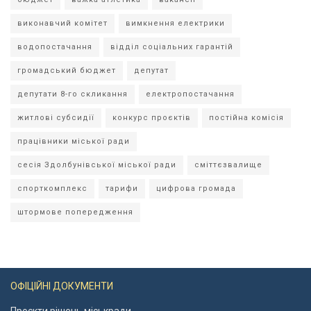
виконавчий комітет
вимкнення електрики
водопостачання
відділ соціальних гарантій
громадський бюджет
депутат
депутати 8-го скликання
електропостачання
житлові субсидії
конкурс проєктів
постійна комісія
працівники міської ради
сесія Здолбунівської міської ради
сміттєзвалище
спорткомплекс
тарифи
цифрова громада
штормове попередження
ОФІЦІЙНІ ДОКУМЕНТИ