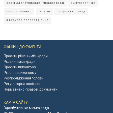
сесія Здолбунівської міської ради
сміттєзвалище
спорткомплекс
тарифи
цифрова громада
штормове попередження
ОФІЦІЙНІ ДОКУМЕНТИ
Проєкти рішень міськради
Рішення міськради
Проєкти виконкому
Рішення виконкому
Розпорядження голови
Регуляторна політика
Нормативно-правові документи
КАРТА САЙТУ
Здолбунівська міська рада