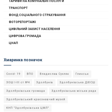
ТАРИФИ НА КОМУНАЛЬНІ ПОСЛУГИ
ТРАНСПОРТ
ФОНД СОЦІАЛЬНОГО СТРАХУВАННЯ
ФОТОРЕПОРТАЖІ
ЦИВІЛЬНИЙ ЗАХИСТ НАСЕЛЕННЯ
ЦИФРОВА ГРОМАДА
ЦНАП
Хмаринка позначок
Covid- 19
ВПО
Владислав Сухляк
Глинськ
ЗОШ І-ІІІ ст №4
Здолбунів
Здолбунівська ДЮСШ
Здолбунівська громада
Здолбунівська міська рада
Здолбунівський краєзнавчий музей
КНП "Здолбунівська ЦМЛ"