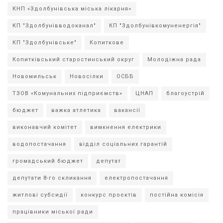
КНП «Здолбунівська міська лікарня»
КП "Здолбунівводоканал"
КП "Здолбунівкомуненергія"
КП "Здолбунівське"
Копиткове
Копитківський старостинський округ
Молодіжна рада
Новомильськ
Новосілки
ОСББ
ТЗОВ «Комунальних підприємств»
ЦНАП
благоустрій
бюджет
важка атлетика
вакансії
виконавчий комітет
вимкнення електрики
водопостачання
відділ соціальних гарантій
громадський бюджет
депутат
депутати 8-го скликання
електропостачання
житлові субсидії
конкурс проєктів
постійна комісія
працівники міської ради