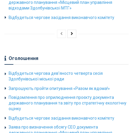
державного планування «Місцевий план управління
відходами Здолбунівської МТГ»
Відбудеться чергове засідання виконавчого комітету
Оголошення
Відбудеться чергова дев’яносто четверта сесія
Здолбунівської міської ради
Запрошують пройти опитування «Разом як вдома!»
Повідомлення про оприлюднення проєкту документа
державного планування та звіту про стратегічну екологічну
оцінку
Відбудеться чергове засідання виконавчого комітету
Заява про визначення обсягу СЕО документа
державного планування «Місцевий план управління