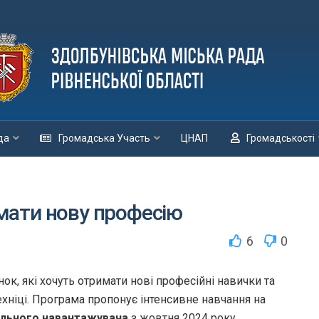
да
Громадська Участь
ЦНАП
Громадськості
мати нову професію
6
0
ок, які хочуть отримати нові професійні навички та
ехніці. Програма пропонує інтенсивне навчання на
ального навантажувача
з жовтня 2024 року.