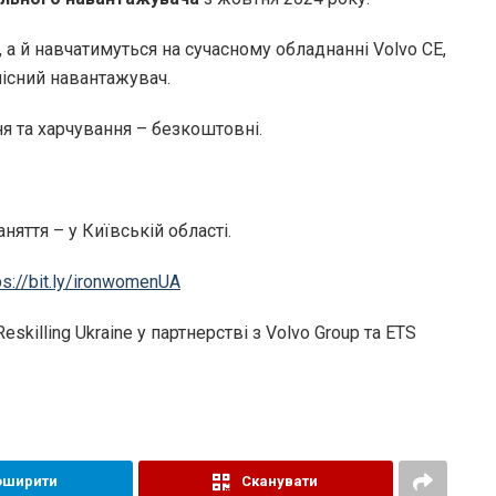
 а й навчатимуться на сучасному обладнанні Volvo CE,
лісний навантажувач.
я та харчування – безкоштовні.
няття – у Київській області.
ps://bit.ly/ironwomenUA
killing Ukraine у партнерстві з Volvo Group та ETS
оширити
Сканувати