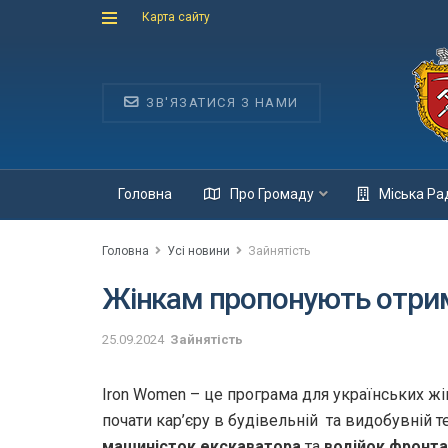
Карта сайту
ЗВ'ЯЗАТИСЯ З НАМИ
Головна
Про Громаду
Міська Ра
Головна
Усі новини
Зайнятість
Жінкам пропонують отри
25.09.2024
Зайнятість
Iron Women – це програма для українських жін
почати кар’єру в будівельній та видобувній т
машиністок екскаватора
та
водійок фронт