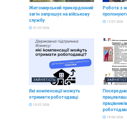
Житомирський прикордонний
Робота з 
загін запрошує на військову
пропонують
службу
17/07/2026
31/07/2026
ЗАЙНЯТІСТЬ
ЗАЙНЯТІС
Які компенсації можуть
Посередни
отримати роботодавці
працевлашт
працівникі
13/07/2026
роботодав
19/06/2026