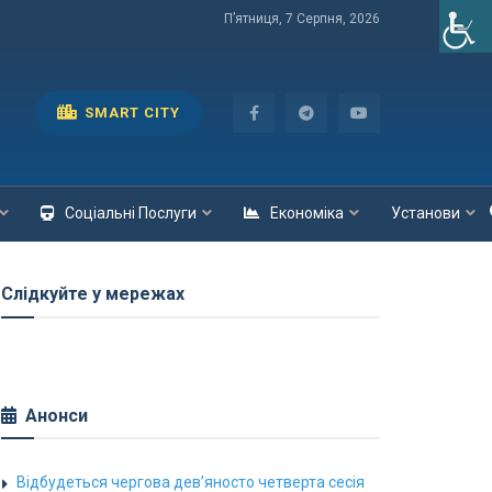
П’ятниця, 7 Серпня, 2026
SMART CITY
Соціальні Послуги
Економіка
Установи
Слідкуйте у мережах
Анонси
Відбудеться чергова дев’яносто четверта сесія