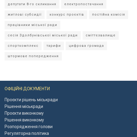
депутати 8-го скликання
електропостачання
житлові субсидії
конкурс проєктів
постійна комісія
працівники міської ради
сесія Здолбунівської міської ради
сміттєзвалище
спорткомплекс
тарифи
цифрова громада
штормове попередження
ОФІЦІЙНІ ДОКУМЕНТИ
Проєкти рішень міськради
Рішення міськради
Проєкти виконкому
Рішення виконкому
Розпорядження голови
Регуляторна політика