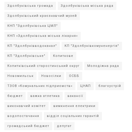
Здолбунівська громада
Здолбунівська міська рада
Здолбунівський краєзнавчий музей
КНП "Здолбунівська ЦМЛ"
КНП «Здолбунівська міська лікарня»
КП "Здолбунівводоканал"
КП "Здолбунівкомуненергія"
КП "Здолбунівське"
Копиткове
Копитківський старостинський округ
Молодіжна рада
Новомильськ
Новосілки
ОСББ
ТЗОВ «Комунальних підприємств»
ЦНАП
благоустрій
бюджет
важка атлетика
вакансії
виконавчий комітет
вимкнення електрики
водопостачання
відділ соціальних гарантій
громадський бюджет
депутат