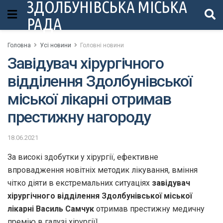
ЗДОЛБУНІВСЬКА МІСЬКА
РАДА
Головна
Усі новини
Головні новини
Завідувач хірургічного
відділення Здолбунівської
міської лікарні отримав
престижну нагороду
18.06.2021
За високі здобутки у хірургії, ефективне
впровадження новітніх методик лікування, вміння
чітко діяти в екстремальних ситуаціях
завідувач
хірургічного відділення Здолбунівської міської
лікарні Василь Самчук
отримав престижну медичну
премію в галузі хірургії!