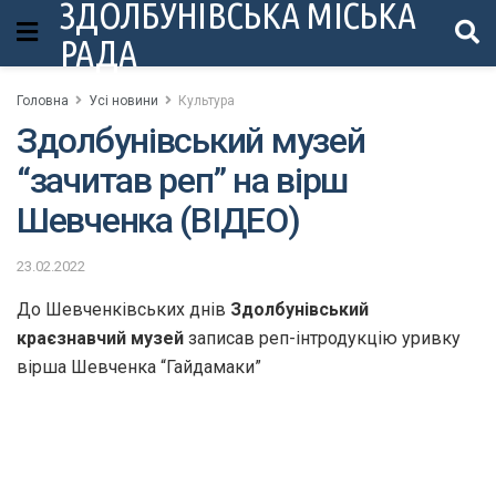
ЗДОЛБУНІВСЬКА МІСЬКА
РАДА
Головна
Усі новини
Культура
Здолбунівський музей
“зачитав реп” на вірш
Шевченка (ВІДЕО)
23.02.2022
До Шевченківських днів
Здолбунівський
краєзнавчий музей
записав реп-інтродукцію уривку
вірша Шевченка “Гайдамаки”