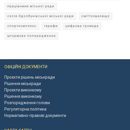
працівники міської ради
сесія Здолбунівської міської ради
сміттєзвалище
спорткомплекс
тарифи
цифрова громада
штормове попередження
ОФІЦІЙНІ ДОКУМЕНТИ
Проєкти рішень міськради
Рішення міськради
Проєкти виконкому
Рішення виконкому
Розпорядження голови
Регуляторна політика
Нормативно-правові документи