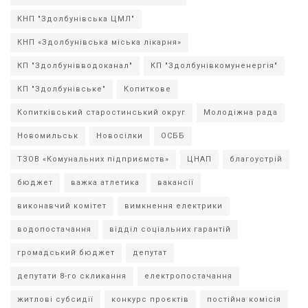
КНП "Здолбунівська ЦМЛ"
КНП «Здолбунівська міська лікарня»
КП "Здолбунівводоканал"
КП "Здолбунівкомуненергія"
КП "Здолбунівське"
Копиткове
Копитківський старостинський округ
Молодіжна рада
Новомильськ
Новосілки
ОСББ
ТЗОВ «Комунальних підприємств»
ЦНАП
благоустрій
бюджет
важка атлетика
вакансії
виконавчий комітет
вимкнення електрики
водопостачання
відділ соціальних гарантій
громадський бюджет
депутат
депутати 8-го скликання
електропостачання
житлові субсидії
конкурс проєктів
постійна комісія