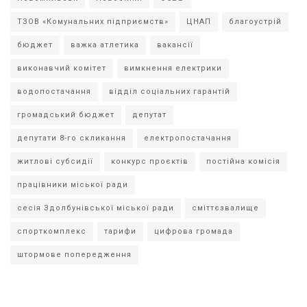
ТЗОВ «Комунальних підприємств»
ЦНАП
благоустрій
бюджет
важка атлетика
вакансії
виконавчий комітет
вимкнення електрики
водопостачання
відділ соціальних гарантій
громадський бюджет
депутат
депутати 8-го скликання
електропостачання
житлові субсидії
конкурс проєктів
постійна комісія
працівники міської ради
сесія Здолбунівської міської ради
сміттєзвалище
спорткомплекс
тарифи
цифрова громада
штормове попередження