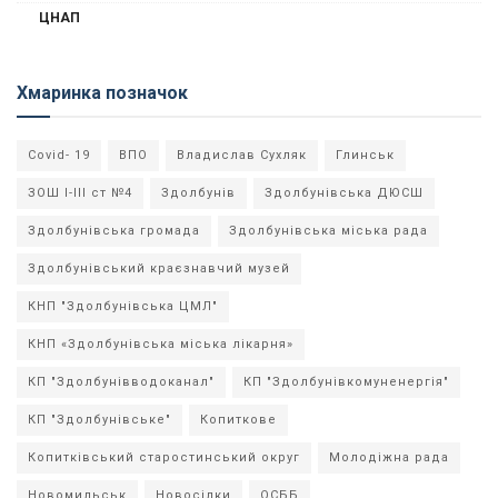
ЦНАП
Хмаринка позначок
Covid- 19
ВПО
Владислав Сухляк
Глинськ
ЗОШ І-ІІІ ст №4
Здолбунів
Здолбунівська ДЮСШ
Здолбунівська громада
Здолбунівська міська рада
Здолбунівський краєзнавчий музей
КНП "Здолбунівська ЦМЛ"
КНП «Здолбунівська міська лікарня»
КП "Здолбунівводоканал"
КП "Здолбунівкомуненергія"
КП "Здолбунівське"
Копиткове
Копитківський старостинський округ
Молодіжна рада
Новомильськ
Новосілки
ОСББ