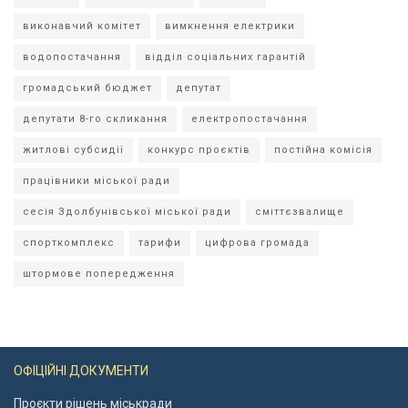
виконавчий комітет
вимкнення електрики
водопостачання
відділ соціальних гарантій
громадський бюджет
депутат
депутати 8-го скликання
електропостачання
житлові субсидії
конкурс проєктів
постійна комісія
працівники міської ради
сесія Здолбунівської міської ради
сміттєзвалище
спорткомплекс
тарифи
цифрова громада
штормове попередження
ОФІЦІЙНІ ДОКУМЕНТИ
Проєкти рішень міськради