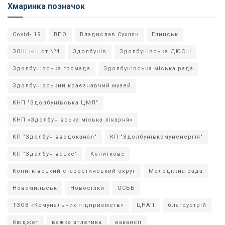
Хмаринка позначок
Covid- 19
ВПО
Владислав Сухляк
Глинськ
ЗОШ І-ІІІ ст №4
Здолбунів
Здолбунівська ДЮСШ
Здолбунівська громада
Здолбунівська міська рада
Здолбунівський краєзнавчий музей
КНП "Здолбунівська ЦМЛ"
КНП «Здолбунівська міська лікарня»
КП "Здолбунівводоканал"
КП "Здолбунівкомуненергія"
КП "Здолбунівське"
Копиткове
Копитківський старостинський округ
Молодіжна рада
Новомильськ
Новосілки
ОСББ
ТЗОВ «Комунальних підприємств»
ЦНАП
благоустрій
бюджет
важка атлетика
вакансії