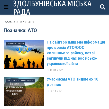
ЗДОЛБУНІВСЬКА МІСЬКА
РАДА
Головна
Тег
АТО
Позначка:
АТО
На сайті розміщена інформація
ІСТОРІЯ КРАЮ
про вояків АТО/ООС
колишнього району, котрі
загинули під час російсько-
української війни
13.01.2022
Учасникам АТО виділено 18
ЗЕМЕЛЬНІ ПИТАННЯ
ділянок
02.11.2021