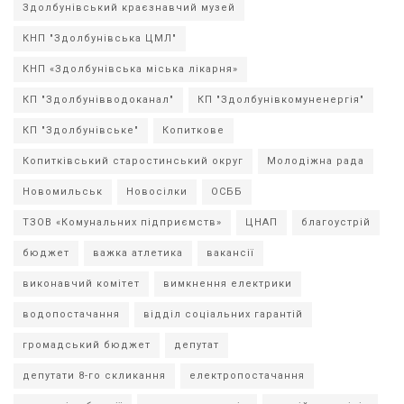
Здолбунівський краєзнавчий музей
КНП "Здолбунівська ЦМЛ"
КНП «Здолбунівська міська лікарня»
КП "Здолбунівводоканал"
КП "Здолбунівкомуненергія"
КП "Здолбунівське"
Копиткове
Копитківський старостинський округ
Молодіжна рада
Новомильськ
Новосілки
ОСББ
ТЗОВ «Комунальних підприємств»
ЦНАП
благоустрій
бюджет
важка атлетика
вакансії
виконавчий комітет
вимкнення електрики
водопостачання
відділ соціальних гарантій
громадський бюджет
депутат
депутати 8-го скликання
електропостачання