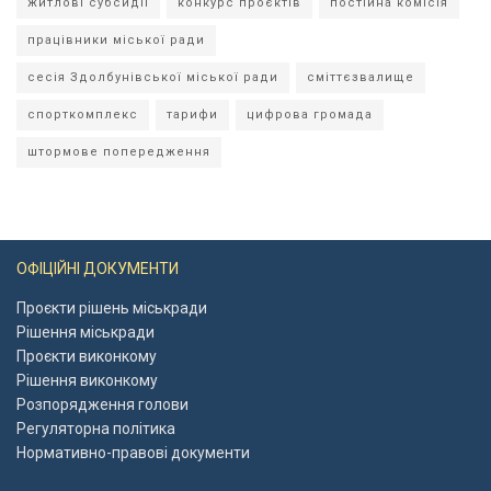
житлові субсидії
конкурс проєктів
постійна комісія
працівники міської ради
сесія Здолбунівської міської ради
сміттєзвалище
спорткомплекс
тарифи
цифрова громада
штормове попередження
ОФІЦІЙНІ ДОКУМЕНТИ
Проєкти рішень міськради
Рішення міськради
Проєкти виконкому
Рішення виконкому
Розпорядження голови
Регуляторна політика
Нормативно-правові документи