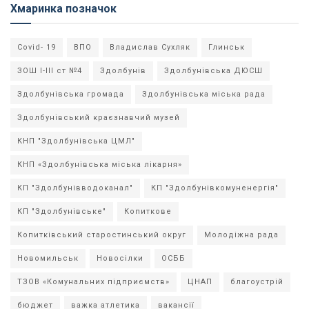
Хмаринка позначок
Covid- 19
ВПО
Владислав Сухляк
Глинськ
ЗОШ І-ІІІ ст №4
Здолбунів
Здолбунівська ДЮСШ
Здолбунівська громада
Здолбунівська міська рада
Здолбунівський краєзнавчий музей
КНП "Здолбунівська ЦМЛ"
КНП «Здолбунівська міська лікарня»
КП "Здолбунівводоканал"
КП "Здолбунівкомуненергія"
КП "Здолбунівське"
Копиткове
Копитківський старостинський округ
Молодіжна рада
Новомильськ
Новосілки
ОСББ
ТЗОВ «Комунальних підприємств»
ЦНАП
благоустрій
бюджет
важка атлетика
вакансії