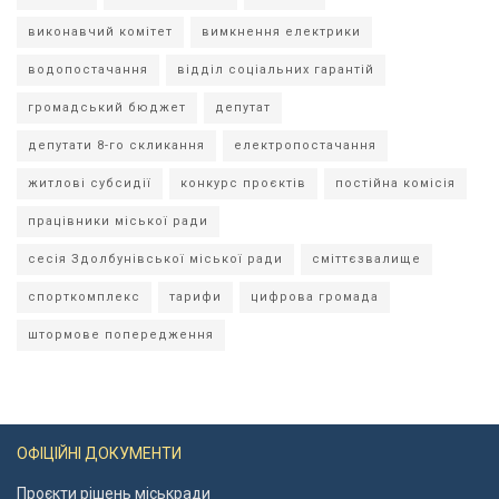
виконавчий комітет
вимкнення електрики
водопостачання
відділ соціальних гарантій
громадський бюджет
депутат
депутати 8-го скликання
електропостачання
житлові субсидії
конкурс проєктів
постійна комісія
працівники міської ради
сесія Здолбунівської міської ради
сміттєзвалище
спорткомплекс
тарифи
цифрова громада
штормове попередження
ОФІЦІЙНІ ДОКУМЕНТИ
Проєкти рішень міськради