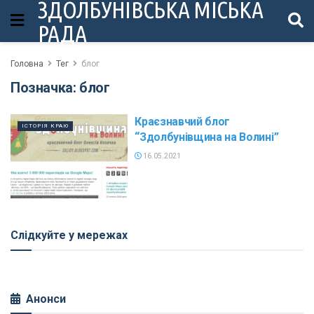
ЗДОЛБУНІВСЬКА МІСЬКА
РАДА
Головна
Тег
блог
Позначка:
блог
Краєзнавчий блог
ІСТОРІЯ КРАЮ
“Здолбунівщина на Волині”
16.05.2021
Слідкуйте у мережах
Анонси