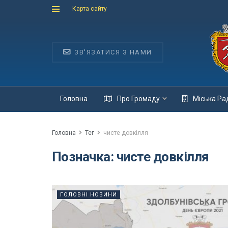
Карта сайту
ЗВ'ЯЗАТИСЯ З НАМИ
Головна
Про Громаду
Міська Ра
Головна
Тег
чисте довкілля
Позначка:
чисте довкілля
ГОЛОВНІ НОВИНИ