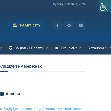
Субота, 8 Серпня, 2026
SMART CITY
Соціальні Послуги
Економіка
Установи
Слідкуйте у мережах
Анонси
Відбудеться чергова дев’яносто четверта сесія