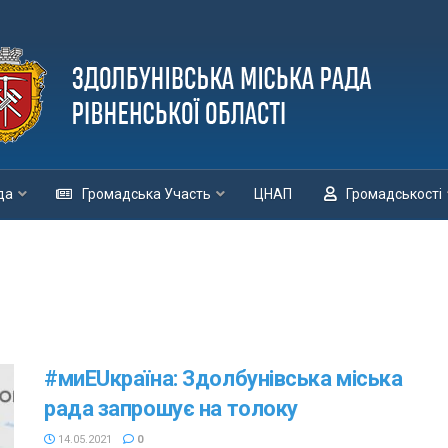
да
Громадська Участь
ЦНАП
Громадськості
#миEUкраїна: Здолбунівська міська
рада запрошує на толоку
14.05.2021
0