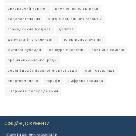
виконавчий комітет
вимкнення електрики
водопостачання
відділ соціальних гарантій
громадський бюджет
депутат
депутати 8-го скликання
електропостачання
житлові субсидії
конкурс проєктів
постійна комісія
працівники міської ради
сесія Здолбунівської міської ради
сміттєзвалище
спорткомплекс
тарифи
цифрова громада
штормове попередження
ОФІЦІЙНІ ДОКУМЕНТИ
Проєкти рішень міськради