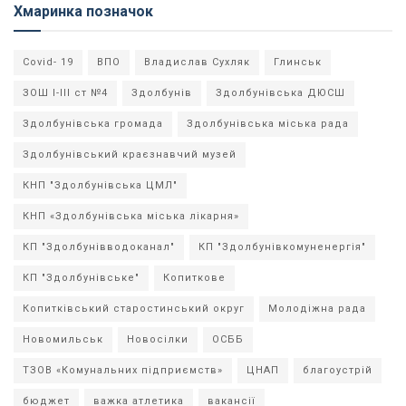
Хмаринка позначок
Covid- 19
ВПО
Владислав Сухляк
Глинськ
ЗОШ І-ІІІ ст №4
Здолбунів
Здолбунівська ДЮСШ
Здолбунівська громада
Здолбунівська міська рада
Здолбунівський краєзнавчий музей
КНП "Здолбунівська ЦМЛ"
КНП «Здолбунівська міська лікарня»
КП "Здолбунівводоканал"
КП "Здолбунівкомуненергія"
КП "Здолбунівське"
Копиткове
Копитківський старостинський округ
Молодіжна рада
Новомильськ
Новосілки
ОСББ
ТЗОВ «Комунальних підприємств»
ЦНАП
благоустрій
бюджет
важка атлетика
вакансії