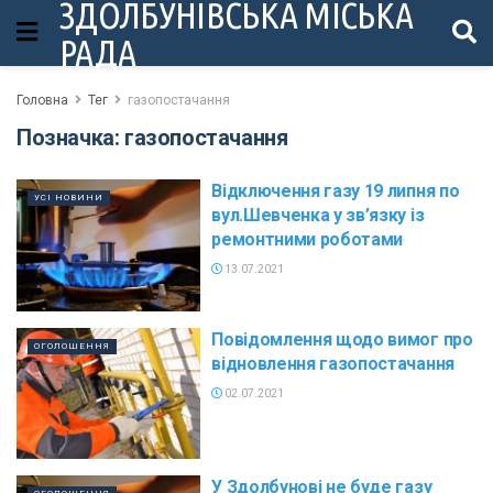
ЗДОЛБУНІВСЬКА МІСЬКА
РАДА
Головна
Тег
газопостачання
Позначка:
газопостачання
Відключення газу 19 липня по
УСІ НОВИНИ
вул.Шевченка у зв’язку із
ремонтними роботами
13.07.2021
Повідомлення щодо вимог про
ОГОЛОШЕННЯ
відновлення газопостачання
02.07.2021
У Здолбунові не буде газу