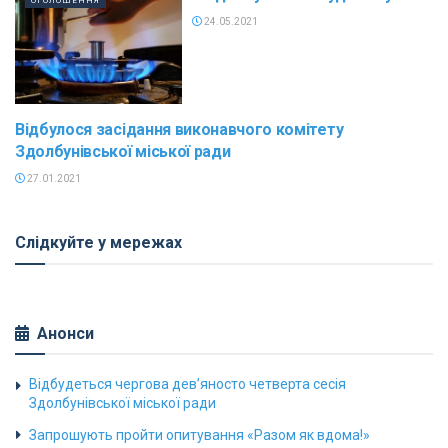
ОГОЛОШЕННЯ
24.05.2021
Відбулося засідання виконавчого комітету
ГОЛОВНІ НОВИНИ
Здолбунівської міської ради
27.01.2021
Слідкуйте у мережах
Анонси
Відбудеться чергова дев’яносто четверта сесія
Здолбунівської міської ради
Запрошують пройти опитування «Разом як вдома!»