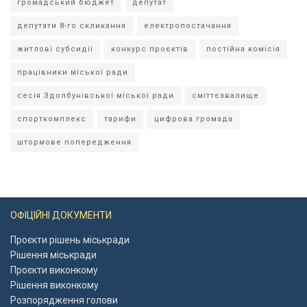
громадський бюджет
депутат
депутати 8-го скликання
електропостачання
житлові субсидії
конкурс проєктів
постійна комісія
працівники міської ради
сесія Здолбунівської міської ради
сміттєзвалище
спорткомплекс
тарифи
цифрова громада
штормове попередження
ОФІЦІЙНІ ДОКУМЕНТИ
Проєкти рішень міськради
Рішення міськради
Проєкти виконкому
Рішення виконкому
Розпорядження голови