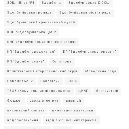
ЗОШ І-ІІІ ст №4
Здолбунів
Здолбунівська ДЮСШ
Здолбунівська громада
Здолбунівська міська рада
Здолбунівський краєзнавчий музей
КНП "Здолбунівська ЦМЛ"
КНП «Здолбунівська міська лікарня»
КП "Здолбунівводоканал"
КП "Здолбунівкомуненергія"
КП "Здолбунівське"
Копиткове
Копитківський старостинський округ
Молодіжна рада
Новомильськ
Новосілки
ОСББ
ТЗОВ «Комунальних підприємств»
ЦНАП
благоустрій
бюджет
важка атлетика
вакансії
виконавчий комітет
вимкнення електрики
водопостачання
відділ соціальних гарантій