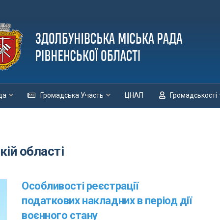
да
Громадська Участь
ЦНАП
Громадськості
кій області
Особливості реєстрації
податкових накладних в період дії
воєнного стану