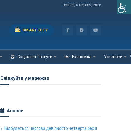
Четвер, 6 Серпня, 2026
SMART CITY
Соціальні Послуги
Економіка
Установи
Слідкуйте у мережах
Анонси
Відбудеться чергова дев’яносто четверта сесія