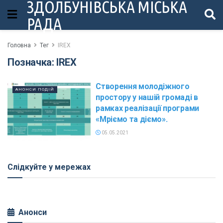
ЗДОЛБУНІВСЬКА МІСЬКА
РАДА
Головна
Тег
IREX
Позначка:
IREX
Cтворення молодіжного
АНОНСИ ПОДІЙ
простору у нашій громаді в
рамках реалізації програми
«Мріємо та діємо».
05.05.2021
Слідкуйте у мережах
Анонси