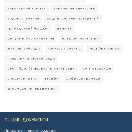
виконавчий комітет
вимкнення електрики
водопостачання
відділ соціальних гарантій
громадський бюджет
депутат
депутати 8-го скликання
електропостачання
житлові субсидії
конкурс проєктів
постійна комісія
працівники міської ради
сесія Здолбунівської міської ради
сміттєзвалище
спорткомплекс
тарифи
цифрова громада
штормове попередження
ОФІЦІЙНІ ДОКУМЕНТИ
Проєкти рішень міськради