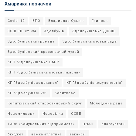
Хмаринка позначок
Covid- 19
ВПО
Владислав Сухляк
Глинськ
ЗОШ І-ІІІ ст №4
Здолбунів
Здолбунівська ДЮСШ
Здолбунівська громада
Здолбунівська міська рада
Здолбунівський краєзнавчий музей
КНП "Здолбунівська ЦМЛ"
КНП «Здолбунівська міська лікарня»
КП "Здолбунівводоканал"
КП "Здолбунівкомуненергія"
КП "Здолбунівське"
Копиткове
Копитківський старостинський округ
Молодіжна рада
Новомильськ
Новосілки
ОСББ
ТЗОВ «Комунальних підприємств»
ЦНАП
благоустрій
бюджет
важка атлетика
вакансії