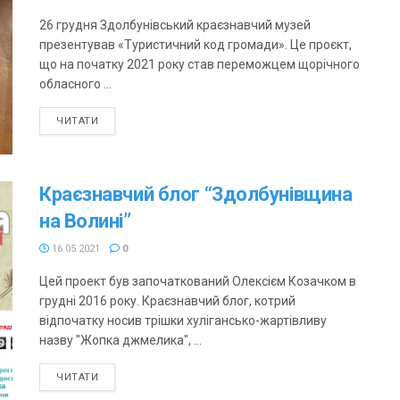
26 грудня Здолбунівський краєзнавчий музей
презентував «Туристичний код громади». Це проєкт,
що на початку 2021 року став переможцем щорічного
обласного ...
ЧИТАТИ
Краєзнавчий блог “Здолбунівщина
на Волині”
16.05.2021
0
Цей проект був започаткований Олексієм Козачком в
грудні 2016 року. Краєзнавчий блог, котрий
відпочатку носив трішки хулігансько-жартівливу
назву "Жопка джмелика", ...
ЧИТАТИ