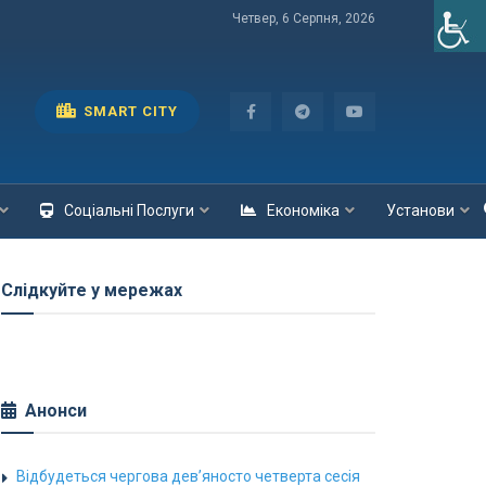
Четвер, 6 Серпня, 2026
SMART CITY
Соціальні Послуги
Економіка
Установи
Слідкуйте у мережах
Анонси
Відбудеться чергова дев’яносто четверта сесія