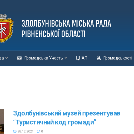
да
Громадська Участь
ЦНАП
Громадськості
Здолбунівський музей презентував
“Туристичний код громади”
28.12.2021
0