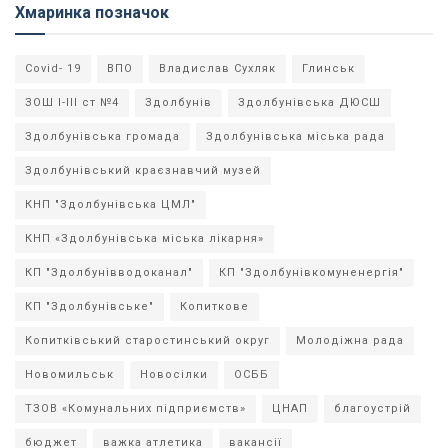
Хмаринка позначок
Covid- 19
ВПО
Владислав Сухляк
Глинськ
ЗОШ І-ІІІ ст №4
Здолбунів
Здолбунівська ДЮСШ
Здолбунівська громада
Здолбунівська міська рада
Здолбунівський краєзнавчий музей
КНП "Здолбунівська ЦМЛ"
КНП «Здолбунівська міська лікарня»
КП "Здолбунівводоканал"
КП "Здолбунівкомуненергія"
КП "Здолбунівське"
Копиткове
Копитківський старостинський округ
Молодіжна рада
Новомильськ
Новосілки
ОСББ
ТЗОВ «Комунальних підприємств»
ЦНАП
благоустрій
бюджет
важка атлетика
вакансії