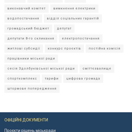
виконавчий комітет
вимкнення електрики
водопостачання
відділ соціальних гарантій
громадський бюджет
депутат
депутати 8-го скликання
електропостачання
житлові субсидії
конкурс проєктів
постійна комісія
працівники міської ради
сесія Здолбунівської міської ради
сміттєзвалище
спорткомплекс
тарифи
цифрова громада
штормове попередження
ОФІЦІЙНІ ДОКУМЕНТИ
Проєкти рішень міськради