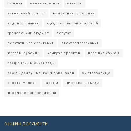
бюджет
важка атлетика
вакансії
виконавчий комітет
вимкнення електрики
водопостачання
відділ соціальних гарантій
громадський бюджет
депутат
депутати 8-го скликання
електропостачання
житлові субсидії
конкурс проєктів
постійна комісія
працівники міської ради
сесія Здолбунівської міської ради
сміттєзвалище
спорткомплекс
тарифи
цифрова громада
штормове попередження
ОФІЦІЙНІ ДОКУМЕНТИ