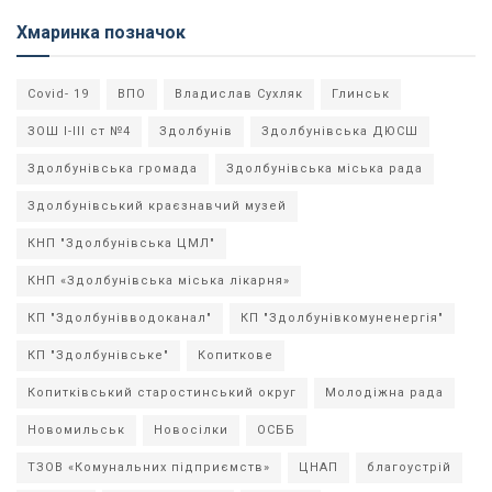
Хмаринка позначок
Covid- 19
ВПО
Владислав Сухляк
Глинськ
ЗОШ І-ІІІ ст №4
Здолбунів
Здолбунівська ДЮСШ
Здолбунівська громада
Здолбунівська міська рада
Здолбунівський краєзнавчий музей
КНП "Здолбунівська ЦМЛ"
КНП «Здолбунівська міська лікарня»
КП "Здолбунівводоканал"
КП "Здолбунівкомуненергія"
КП "Здолбунівське"
Копиткове
Копитківський старостинський округ
Молодіжна рада
Новомильськ
Новосілки
ОСББ
ТЗОВ «Комунальних підприємств»
ЦНАП
благоустрій