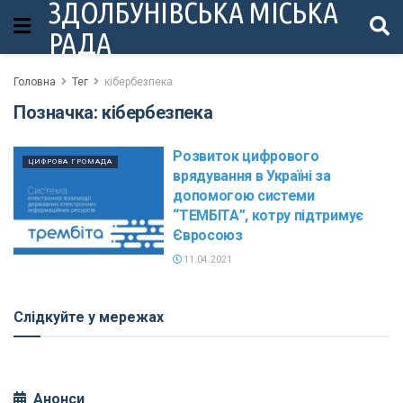
ЗДОЛБУНІВСЬКА МІСЬКА
РАДА
Головна
Тег
кібербезпека
Позначка:
кібербезпека
Розвиток цифрового
ЦИФРОВА ГРОМАДА
врядування в Україні за
допомогою системи
“ТЕМБІТА”, котру підтримує
Євросоюз
11.04.2021
Слідкуйте у мережах
Анонси