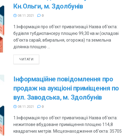
Кн.Ольги, м. Здолбунів
08.11.2021
0
1.Інформація про об’єкт приватизації Назва об’єкта:
будівля тубдиспансеру площею 99,30 кв.м (складові
об’єкта сарай, вбиральня, огорожа) та земельна
ділянка площею ...
ЧИТАТИ
Інформаційне повідомлення про
продаж на аукціоні приміщення по
вул. Заводська, м. Здолбунів
08.11.2021
0
1.Інформація про об’єкт приватизації Назва об’єкта:
нежитлове вбудоване приміщення площею 114,8
квадратних метрів. Місцезнаходження об’єкта: 35705