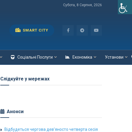
Субота, 8 Серпня, 2026
SMART CITY
Соціальні Послуги
Економіка
Установи
Слідкуйте у мережах
Анонси
Відбудеться чергова дев’яносто четверта сесія