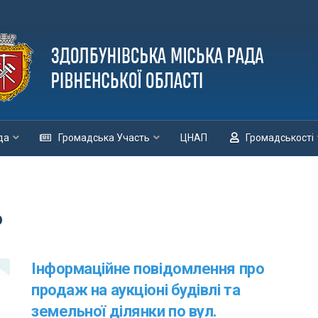
да
Громадська Участь
ЦНАП
Громадськості
о
Інформаційне повідомлення про
продаж на аукціоні будівлі та
земельної ділянки по вул.