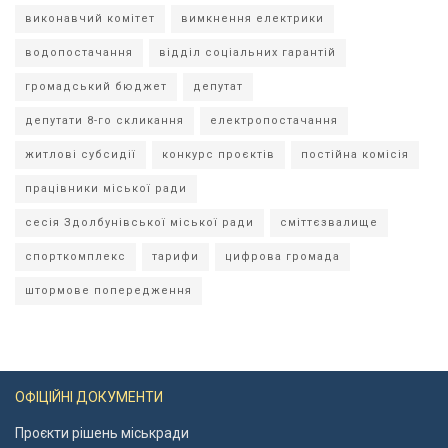
виконавчий комітет
вимкнення електрики
водопостачання
відділ соціальних гарантій
громадський бюджет
депутат
депутати 8-го скликання
електропостачання
житлові субсидії
конкурс проєктів
постійна комісія
працівники міської ради
сесія Здолбунівської міської ради
сміттєзвалище
спорткомплекс
тарифи
цифрова громада
штормове попередження
ОФІЦІЙНІ ДОКУМЕНТИ
Проєкти рішень міськради