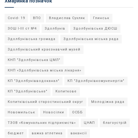
Хмаринка позначок
Covid- 19
ВПО
Владислав Сухляк
Глинськ
ЗОШ І-ІІІ ст №4
Здолбунів
Здолбунівська ДЮСШ
Здолбунівська громада
Здолбунівська міська рада
Здолбунівський краєзнавчий музей
КНП "Здолбунівська ЦМЛ"
КНП «Здолбунівська міська лікарня»
КП "Здолбунівводоканал"
КП "Здолбунівкомуненергія"
КП "Здолбунівське"
Копиткове
Копитківський старостинський округ
Молодіжна рада
Новомильськ
Новосілки
ОСББ
ТЗОВ «Комунальних підприємств»
ЦНАП
благоустрій
бюджет
важка атлетика
вакансії