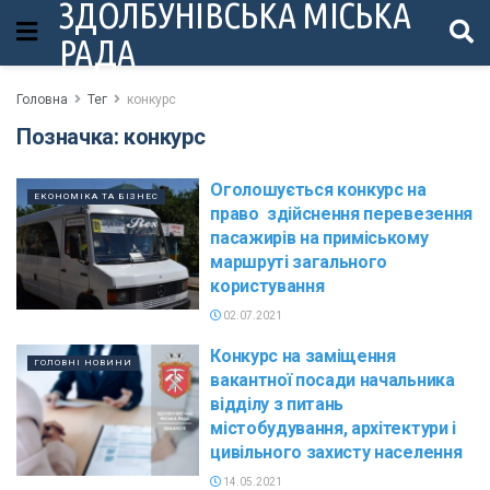
ЗДОЛБУНІВСЬКА МІСЬКА
РАДА
Головна
Тег
конкурс
Позначка:
конкурс
Оголошується конкурс на
ЕКОНОМІКА ТА БІЗНЕС
право здійснення перевезення
пасажирів на приміському
маршруті загального
користування
02.07.2021
Конкурс на заміщення
ГОЛОВНІ НОВИНИ
вакантної посади начальника
відділу з питань
містобудування, архітектури і
цивільного захисту населення
14.05.2021