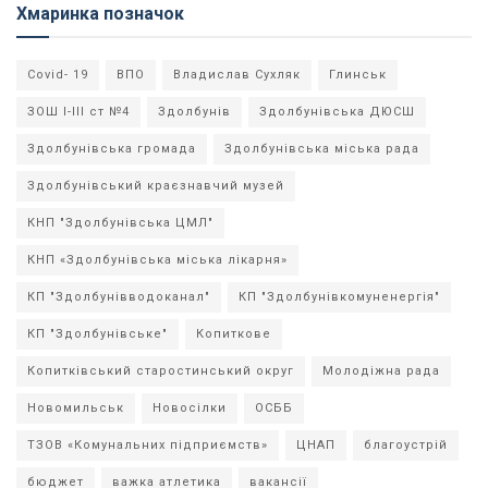
Хмаринка позначок
Covid- 19
ВПО
Владислав Сухляк
Глинськ
ЗОШ І-ІІІ ст №4
Здолбунів
Здолбунівська ДЮСШ
Здолбунівська громада
Здолбунівська міська рада
Здолбунівський краєзнавчий музей
КНП "Здолбунівська ЦМЛ"
КНП «Здолбунівська міська лікарня»
КП "Здолбунівводоканал"
КП "Здолбунівкомуненергія"
КП "Здолбунівське"
Копиткове
Копитківський старостинський округ
Молодіжна рада
Новомильськ
Новосілки
ОСББ
ТЗОВ «Комунальних підприємств»
ЦНАП
благоустрій
бюджет
важка атлетика
вакансії