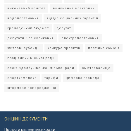
виконавчий комітет
вимкнення електрики
водопостачання
відділ соціальних гарантій
громадський бюджет
депутат
депутати 8-го скликання
електропостачання
житлові субсидії
конкурс проєктів
постійна комісія
працівники міської ради
сесія Здолбунівської міської ради
сміттєзвалище
спорткомплекс
тарифи
цифрова громада
штормове попередження
ОФІЦІЙНІ ДОКУМЕНТИ
Проєкти рішень міськради