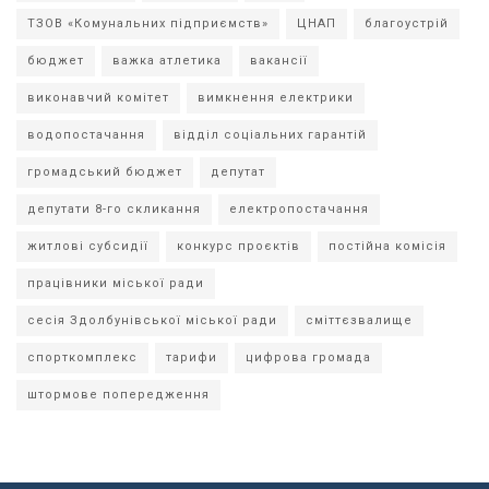
ТЗОВ «Комунальних підприємств»
ЦНАП
благоустрій
бюджет
важка атлетика
вакансії
виконавчий комітет
вимкнення електрики
водопостачання
відділ соціальних гарантій
громадський бюджет
депутат
депутати 8-го скликання
електропостачання
житлові субсидії
конкурс проєктів
постійна комісія
працівники міської ради
сесія Здолбунівської міської ради
сміттєзвалище
спорткомплекс
тарифи
цифрова громада
штормове попередження