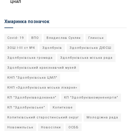
ЦНАП
Хмаринка позначок
Covid- 19
ВПО
Владислав Сухляк
Глинськ
ЗОШ І-ІІІ ст №4
Здолбунів
Здолбунівська ДЮСШ
Здолбунівська громада
Здолбунівська міська рада
Здолбунівський краєзнавчий музей
КНП "Здолбунівська ЦМЛ"
КНП «Здолбунівська міська лікарня»
КП "Здолбунівводоканал"
КП "Здолбунівкомуненергія"
КП "Здолбунівське"
Копиткове
Копитківський старостинський округ
Молодіжна рада
Новомильськ
Новосілки
ОСББ