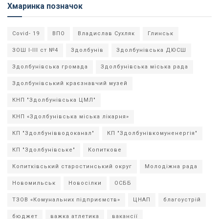
Хмаринка позначок
Covid- 19
ВПО
Владислав Сухляк
Глинськ
ЗОШ І-ІІІ ст №4
Здолбунів
Здолбунівська ДЮСШ
Здолбунівська громада
Здолбунівська міська рада
Здолбунівський краєзнавчий музей
КНП "Здолбунівська ЦМЛ"
КНП «Здолбунівська міська лікарня»
КП "Здолбунівводоканал"
КП "Здолбунівкомуненергія"
КП "Здолбунівське"
Копиткове
Копитківський старостинський округ
Молодіжна рада
Новомильськ
Новосілки
ОСББ
ТЗОВ «Комунальних підприємств»
ЦНАП
благоустрій
бюджет
важка атлетика
вакансії