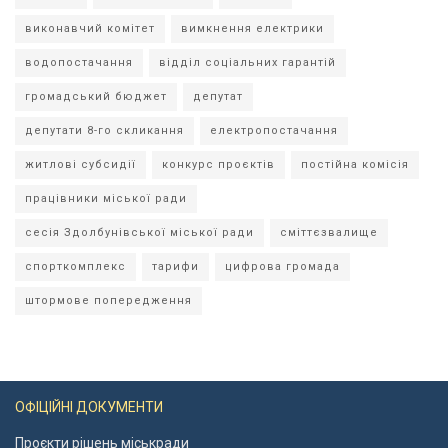
виконавчий комітет
вимкнення електрики
водопостачання
відділ соціальних гарантій
громадський бюджет
депутат
депутати 8-го скликання
електропостачання
житлові субсидії
конкурс проєктів
постійна комісія
працівники міської ради
сесія Здолбунівської міської ради
сміттєзвалище
спорткомплекс
тарифи
цифрова громада
штормове попередження
ОФІЦІЙНІ ДОКУМЕНТИ
Проєкти рішень міськради