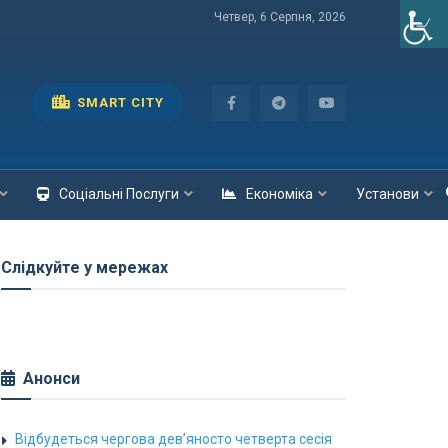
Четвер, 6 Серпня, 2026
SMART CITY
Соціальні Послуги
Економіка
Установи
Слідкуйте у мережах
Анонси
Відбудеться чергова дев’яносто четверта сесія