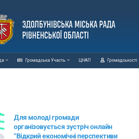
да
Громадська Участь
ЦНАП
Громадськості
Для молоді громади
організовується зустріч онлайн
“Відкрий економічні перспективи