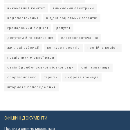
виконавчий комітет
вимкнення електрики
водопостачання
відділ соціальних гарантій
громадський бюджет
депутат
депутати 8-го скликання
електропостачання
житлові субсидії
конкурс проєктів
постійна комісія
працівники міської ради
сесія Здолбунівської міської ради
сміттєзвалище
спорткомплекс
тарифи
цифрова громада
штормове попередження
ОФІЦІЙНІ ДОКУМЕНТИ
Проєкти рішень міськради