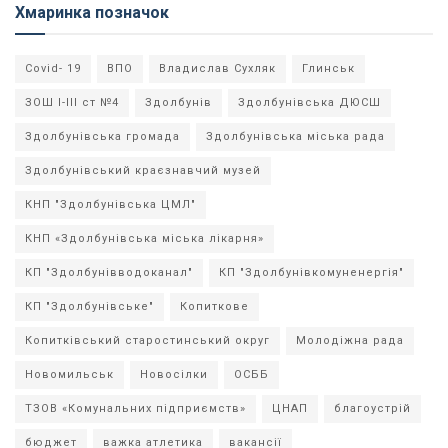
Хмаринка позначок
Covid- 19
ВПО
Владислав Сухляк
Глинськ
ЗОШ І-ІІІ ст №4
Здолбунів
Здолбунівська ДЮСШ
Здолбунівська громада
Здолбунівська міська рада
Здолбунівський краєзнавчий музей
КНП "Здолбунівська ЦМЛ"
КНП «Здолбунівська міська лікарня»
КП "Здолбунівводоканал"
КП "Здолбунівкомуненергія"
КП "Здолбунівське"
Копиткове
Копитківський старостинський округ
Молодіжна рада
Новомильськ
Новосілки
ОСББ
ТЗОВ «Комунальних підприємств»
ЦНАП
благоустрій
бюджет
важка атлетика
вакансії