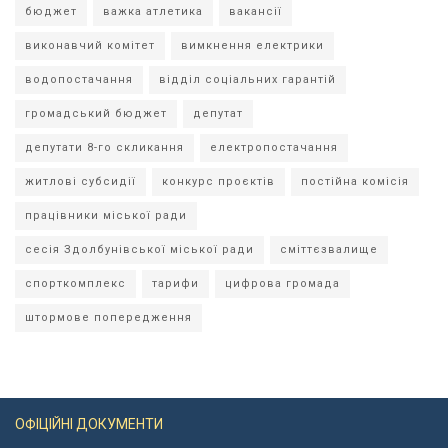
бюджет
важка атлетика
вакансії
виконавчий комітет
вимкнення електрики
водопостачання
відділ соціальних гарантій
громадський бюджет
депутат
депутати 8-го скликання
електропостачання
житлові субсидії
конкурс проєктів
постійна комісія
працівники міської ради
сесія Здолбунівської міської ради
сміттєзвалище
спорткомплекс
тарифи
цифрова громада
штормове попередження
ОФІЦІЙНІ ДОКУМЕНТИ