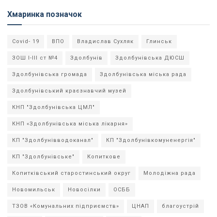
Хмаринка позначок
Covid- 19
ВПО
Владислав Сухляк
Глинськ
ЗОШ І-ІІІ ст №4
Здолбунів
Здолбунівська ДЮСШ
Здолбунівська громада
Здолбунівська міська рада
Здолбунівський краєзнавчий музей
КНП "Здолбунівська ЦМЛ"
КНП «Здолбунівська міська лікарня»
КП "Здолбунівводоканал"
КП "Здолбунівкомуненергія"
КП "Здолбунівське"
Копиткове
Копитківський старостинський округ
Молодіжна рада
Новомильськ
Новосілки
ОСББ
ТЗОВ «Комунальних підприємств»
ЦНАП
благоустрій