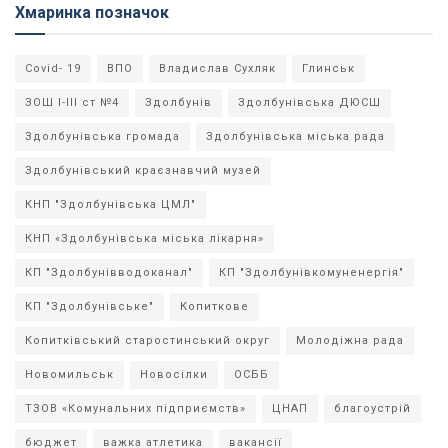
Хмаринка позначок
Covid- 19
ВПО
Владислав Сухляк
Глинськ
ЗОШ І-ІІІ ст №4
Здолбунів
Здолбунівська ДЮСШ
Здолбунівська громада
Здолбунівська міська рада
Здолбунівський краєзнавчий музей
КНП "Здолбунівська ЦМЛ"
КНП «Здолбунівська міська лікарня»
КП "Здолбунівводоканал"
КП "Здолбунівкомуненергія"
КП "Здолбунівське"
Копиткове
Копитківський старостинський округ
Молодіжна рада
Новомильськ
Новосілки
ОСББ
ТЗОВ «Комунальних підприємств»
ЦНАП
благоустрій
бюджет
важка атлетика
вакансії