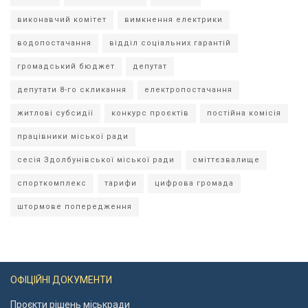
виконавчий комітет
вимкнення електрики
водопостачання
відділ соціальних гарантій
громадський бюджет
депутат
депутати 8-го скликання
електропостачання
житлові субсидії
конкурс проєктів
постійна комісія
працівники міської ради
сесія Здолбунівської міської ради
сміттєзвалище
спорткомплекс
тарифи
цифрова громада
штормове попередження
ОФІЦІЙНІ ДОКУМЕНТИ
Проєкти рішень міськради